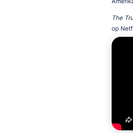
Amerika
The Tru
op Netf