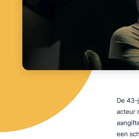
De 43-j
acteur 
aangift
een sch