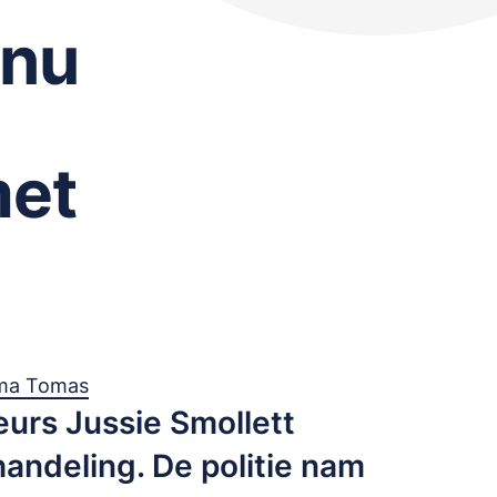
 nu
met
ma Tomas
eurs Jussie Smollett
andeling. De politie nam