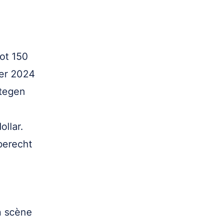
ot 150
ber 2024
 tegen
ollar.
berecht
in scène