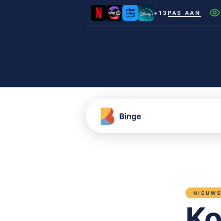
+13
PAS AAN
Netflix
Videoland
NLZIET
Film1
Canal+
NIEUW
Ko