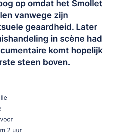
hoog op omdat het Smollet
llen vanwege zijn
ksuele geaardheid. Later
mishandeling in scène had
ocumentaire komt hopelijk
rste steen boven.
lle
e
 voor
om 2 uur