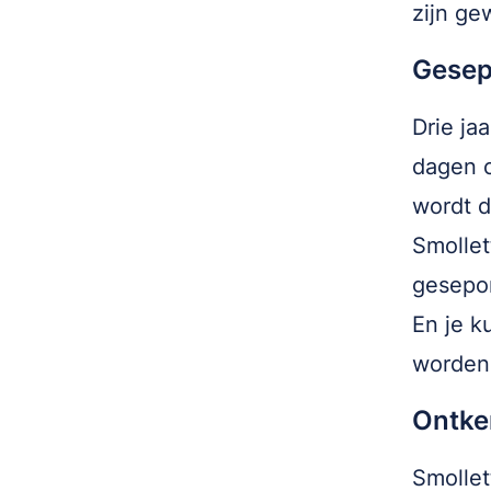
zijn ge
Gesep
Drie ja
dagen c
wordt d
Smollet
gesepon
En je k
worden
Ontke
Smollet