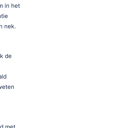
 in het
tie
n nek.
ok de
ald
weten
nd met