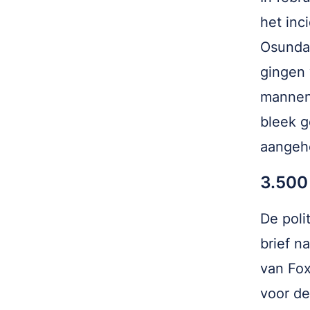
het inc
Osundai
gingen 
mannen 
bleek g
aangeh
3.500 
De poli
brief n
van Fox
voor de