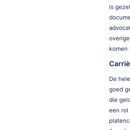
is geze
documen
advoca
overige
komen 
Carriè
De hele
goed ge
die gel
een rol
platenc