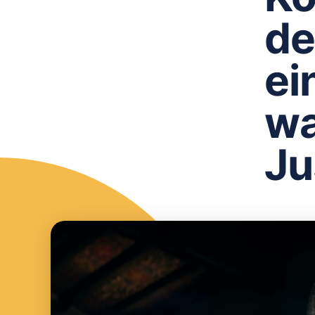
de
ei
wa
Ju