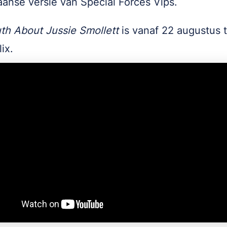
anse versie van Special Forces Vips.
th About Jussie Smollett
is vanaf 22 augustus t
lix.