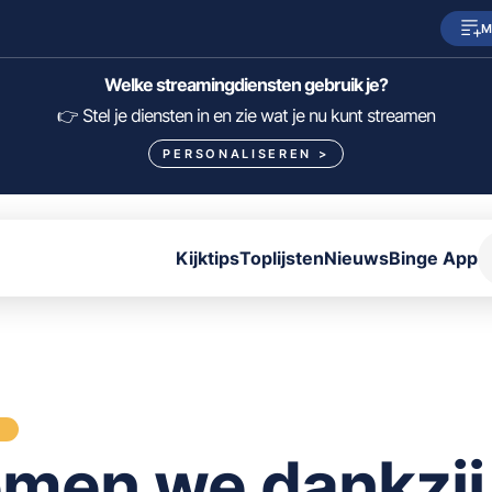
M
SkyShowtime
Prime Video
Welke streamingdiensten gebruik je?
HBO Max
NPO Start
👉 Stel je diensten in en zie wat je nu kunt streamen
PERSONALISEREN
>
Viaplay
Pathé Thuis
Lumière
KIJK
Kijktips
Toplijsten
Nieuws
Binge App
FILTER FILMS EN SERIES OP MIJN DIENSTEN
ALLES/NIETS SELECTEREN
OPSLAAN
S
men we dankzij