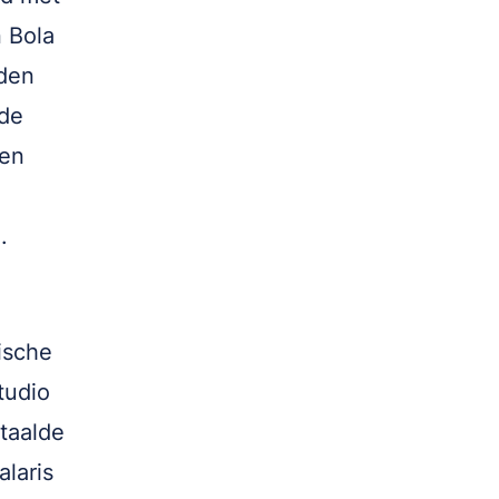
n Bola
iden
 de
 en
e.
ische
tudio
taalde
alaris