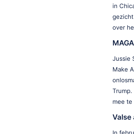
in Chic
gezicht
over he
MAGA
Jussie 
Make Am
onlosma
Trump. 
mee te 
Valse 
In febr