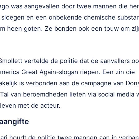
ago was aangevallen door twee mannen die hem
 sloegen en een onbekende chemische substan
m heen goten. Ze bonden ook een touw om zij
Smollett vertelde de politie dat de aanvallers o
erica Great Again-slogan riepen. Een zin die
kelijk is verbonden aan de campagne van Don
Tal van beroemdheden lieten via social media 
leven met de acteur.
aangifte
uari houdt de politie twee mannen aan in verba