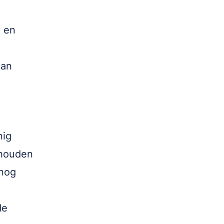
n en
aan
nig
ehouden
 nog
de