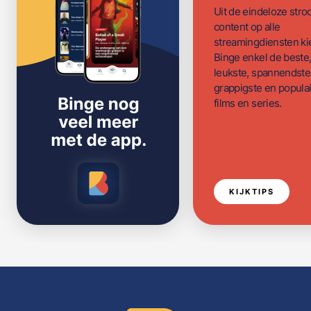
Uit de eindeloze str
content op alle
streamingdiensten ki
Binge enkel de beste
leukste, spannendste
grappigste en populai
films en series.
KIJKTIPS