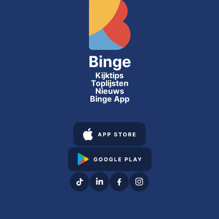
Kijktips
Toplijsten
Nieuws
Binge App