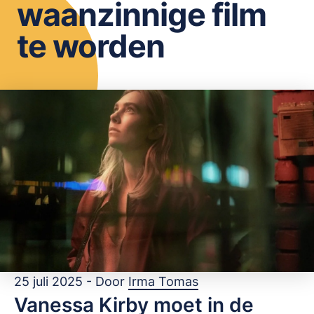
waanzinnige film
OPSLAAN
te worden
25 juli 2025 - Door
Irma Tomas
Vanessa Kirby moet in de