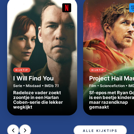
KIJKTIP
KIJKTIP
I Will Find You
Project Hail Ma
Serie • Misdaad • IMDb 7.1
Film • Sciencefiction • IM
Radeloze vader zoekt
Sf-epos met Ryan Go
zoontje in een Harlan
is een beetje kinder
Coben-serie die lekker
maar razendknap
wegkijkt
gemaakt
ALLE KIJKTIPS