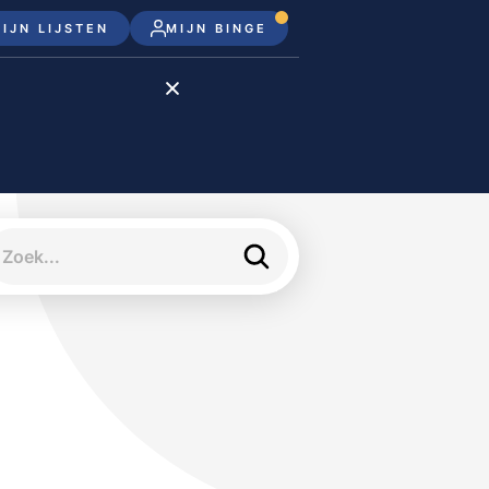
IJN LIJSTEN
MIJN BINGE
Disney+
Apple TV+
Apple TV
meJane
e