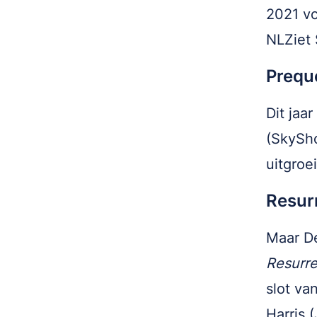
2021 vo
NLZiet
Prequ
Dit jaa
(SkySho
uitgroe
Resur
Maar De
Resurre
slot va
Harris 