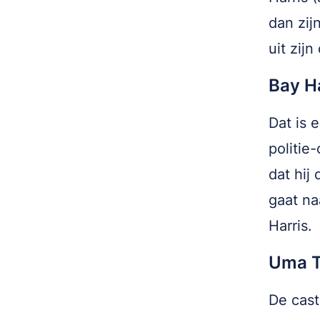
dan zij
uit zij
Bay H
Dat is 
politie
dat hij
gaat na
Harris.
Uma 
De cas