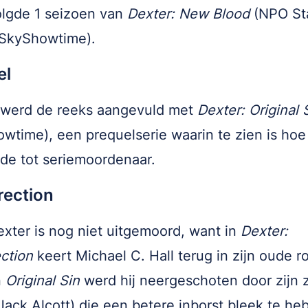
lgde 1 seizoen van
Dexter: New Blood
(NPO Sta
 SkyShowtime).
el
r werd de reeks aangevuld met
Dexter: Original 
wtime), een prequelserie waarin te zien is hoe
ide tot seriemoordenaar.
rection
xter is nog niet uitgemoord, want in
Dexter:
ction
keert Michael C. Hall terug in zijn oude rol
n
Original Sin
werd hij neergeschoten door zijn 
(Jack Alcott) die een betere inborst bleek te he