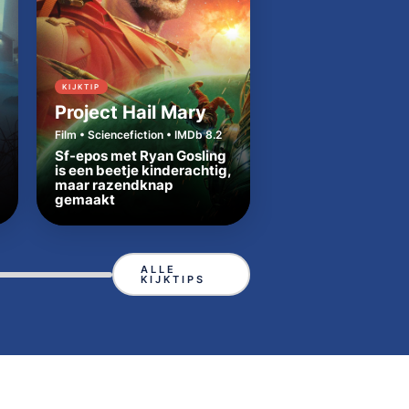
KIJKTIP
KIJKTIP
Project Hail Mary
Cape Fear
Film • Sciencefiction • IMDb 8.2
Serie • Thriller • IMDb 
Sf-epos met Ryan Gosling
is een beetje kinderachtig,
Broeierige remake
maar razendknap
klassieker Cape Fe
gemaakt
precies de juiste t
ALLE
KIJKTIPS