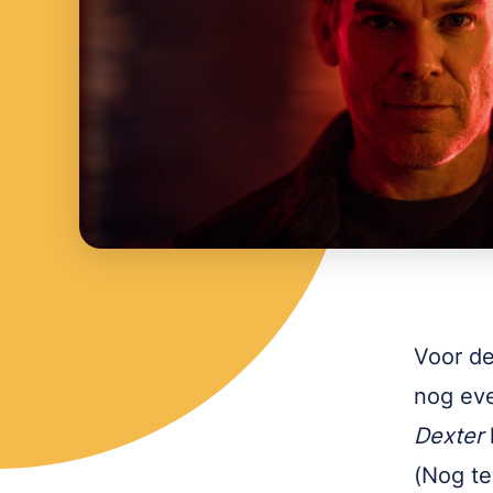
Voor de
nog eve
Dexter
(Nog te