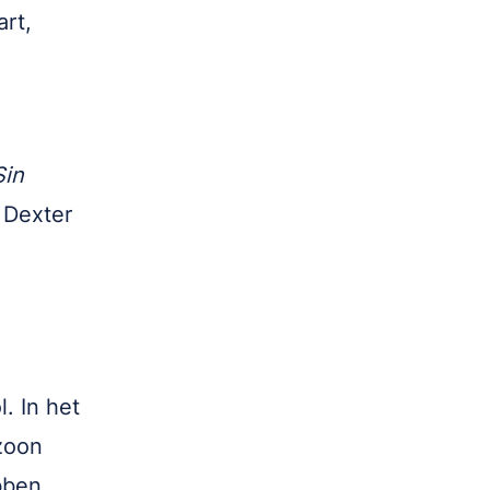
rt,
Sin
 Dexter
. In het
zoon
bben