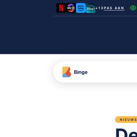
+13
PAS AAN
Netflix
Videoland
NLZIET
Film1
Canal+
NIEUW
De