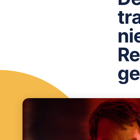
tr
ni
Re
ge