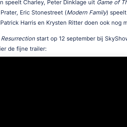
 speelt Charley, Peter Dinklage uit
Game of T
Prater, Eric Stonestreet (
Modern Family
) speel
 Patrick Harris en Krysten Ritter doen ook nog
 Resurrection
start op 12 september bij SkySho
er de fijne trailer: