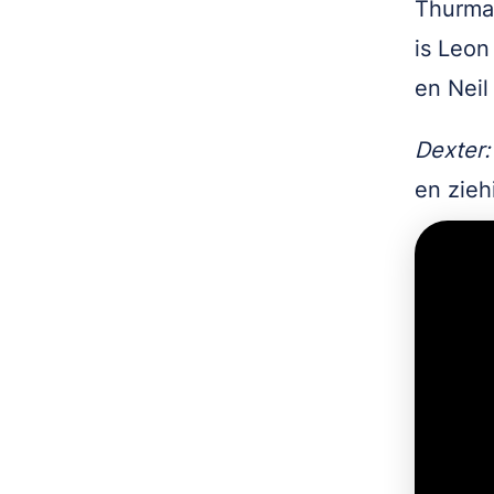
Thurman
is Leon 
en Neil
Dexter:
en ziehi