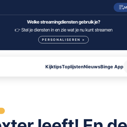
M
SkyShowtime
Prime Video
Welke streamingdiensten gebruik je?
HBO Max
NPO Start
👉 Stel je diensten in en zie wat je nu kunt streamen
PERSONALISEREN
>
Viaplay
Pathé Thuis
Lumière
KIJK
Kijktips
Toplijsten
Nieuws
Binge App
FILTER FILMS EN SERIES OP MIJN DIENSTEN
ALLES/NIETS SELECTEREN
OPSLAAN
S
xter leeft! En d