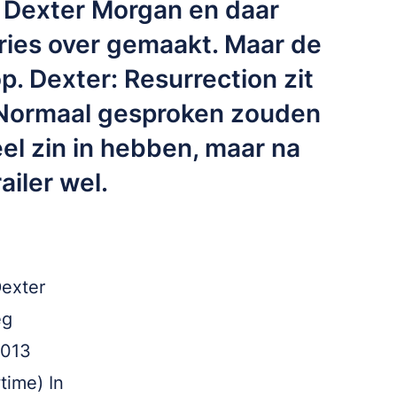
 Dexter Morgan en daar
eries over gemaakt. Maar de
op. Dexter: Resurrection zit
 Normaal gesproken zouden
el zin in hebben, maar na
ailer wel.
Dexter
eg
2013
time) In