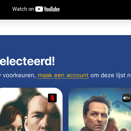
electeerd!
uw voorkeuren,
maak een account
om deze lijst 