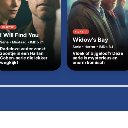
KIJKTIP
KIJKTIP
I Will Find You
Widow's Bay
Serie • Misdaad • IMDb 7.1
Serie • Horror • IMDb 8.1
Radeloze vader zoekt
zoontje in een Harlan
Vloek of bijgeloof? Deze
Coben-serie die lekker
serie is mysterieus en
wegkijkt
enorm komisch