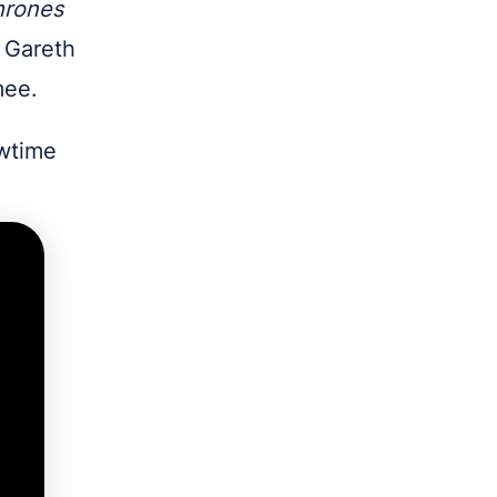
hrones
t Gareth
 mee.
wtime