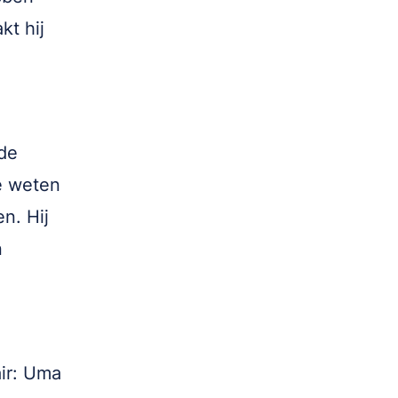
kt hij
de
ze weten
n. Hij
n
ir: Uma