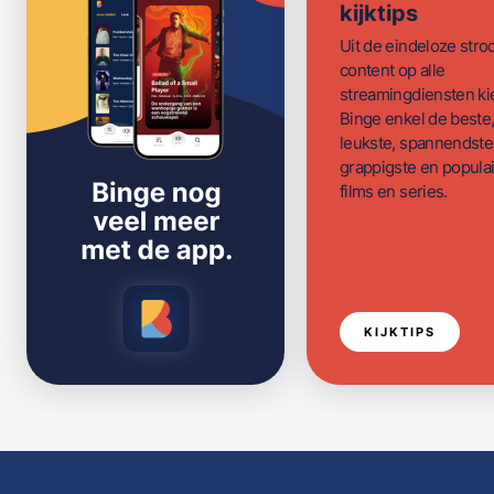
kijktips
Uit de eindeloze str
content op alle
streamingdiensten ki
Binge enkel de beste
leukste, spannendste
grappigste en populai
films en series.
KIJKTIPS