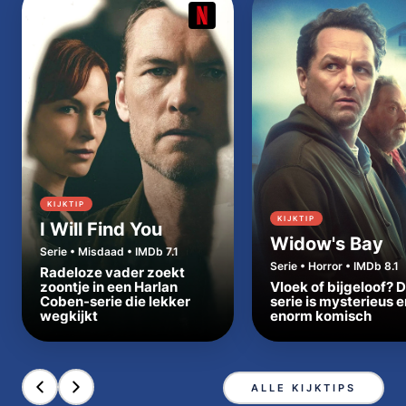
KIJKTIP
KIJKTIP
I Will Find You
Widow's Bay
Serie • Misdaad • IMDb 7.1
Serie • Horror • IMDb 8.1
Radeloze vader zoekt
zoontje in een Harlan
Vloek of bijgeloof? 
Coben-serie die lekker
serie is mysterieus e
wegkijkt
enorm komisch
ALLE KIJKTIPS