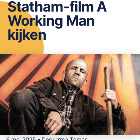
Statham-film A
OPSLAAN
Working Man
kijken
6 mei 2025 - Door
Irma Tomas