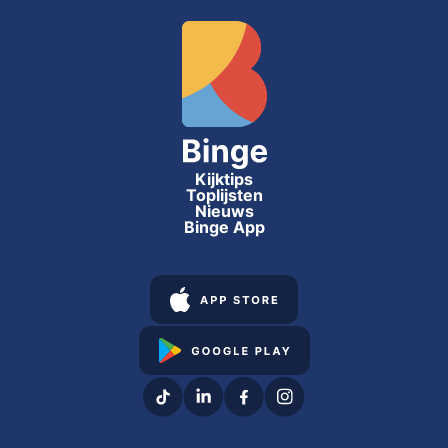
Kijktips
Toplijsten
Nieuws
Binge App