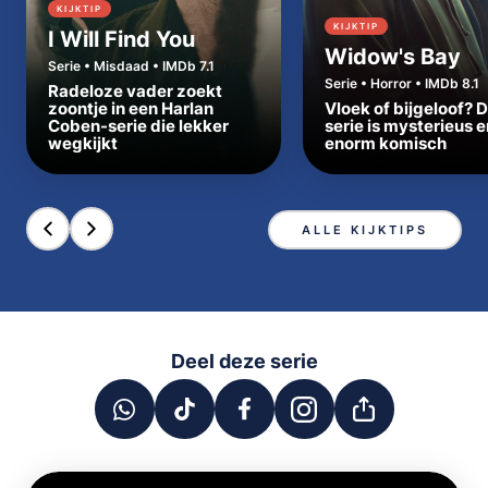
KIJKTIP
KIJKTIP
I Will Find You
Widow's Bay
Serie • Misdaad • IMDb 7.1
Serie • Horror • IMDb 8.1
Radeloze vader zoekt
zoontje in een Harlan
Vloek of bijgeloof? 
Coben-serie die lekker
serie is mysterieus e
wegkijkt
enorm komisch
ALLE KIJKTIPS
Deel deze serie