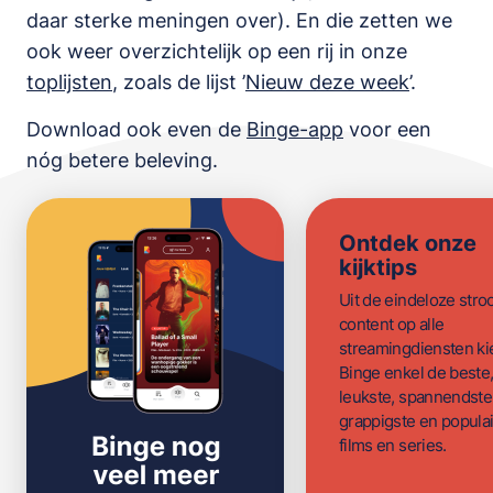
daar sterke meningen over). En die zetten we
ook weer overzichtelijk op een rij in onze
toplijsten
,
zoals de lijst
’
Nieuw deze week
’.
Download ook even de
Binge-app
voor een
nóg betere beleving.
Ontdek onze
kijktips
Uit de eindeloze str
content op alle
streamingdiensten ki
Binge enkel de beste
leukste, spannendste
grappigste en populai
films en series.