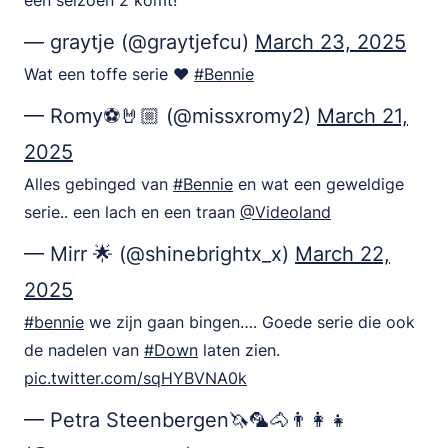
een seizoen 2 komt!
— graytje (@graytjefcu)
March 23, 2025
Wat een toffe serie ❤️
#Bennie
— Romy⚽️🤘🏼 (@missxromy2)
March 21,
2025
Alles gebinged van
#Bennie
en wat een geweldige
serie.. een lach en een traan
@Videoland
— Mirr 🌟 (@shinebrightx_x)
March 22,
2025
#bennie
we zijn gaan bingen…. Goede serie die ook
de nadelen van
#Down
laten zien.
pic.twitter.com/sqHYBVNA0k
— Petra Steenbergen🦄🦜🐴👨‍👩‍👧