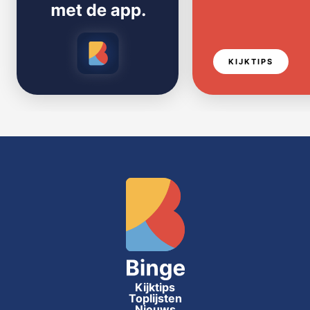
KIJKTIPS
Kijktips
Toplijsten
Nieuws