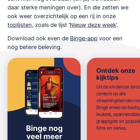
daar sterke meningen over). En die zetten we
ook weer overzichtelijk op een rij in onze
toplijsten
,
zoals de lijst
’
Nieuw deze week
’.
Download ook even de
Binge-app
voor een
nóg betere beleving.
Ontdek onze
kijktips
Uit de eindeloze str
content op alle
streamingdiensten ki
Binge enkel de beste
leukste, spannendste
grappigste en populai
films en series.