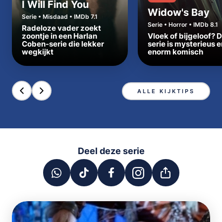
I Will Find You
Widow's Bay
Serie • Misdaad • IMDb 7.1
Serie • Horror • IMDb 8.1
Radeloze vader zoekt
zoontje in een Harlan
Vloek of bijgeloof? 
Coben-serie die lekker
serie is mysterieus e
wegkijkt
enorm komisch
ALLE KIJKTIPS
Deel deze serie