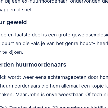
en bij een ex-huurmoordenaar ondervonden di
appen al snel.
uur geweld
rde en laatste deel is een grote geweldsexplosi
r duurt en die -als je van het genre houdt- heerli
 te kijken.
rden huurmoordenaars
ick wordt weer eens achternagezeten door ho
huurmoordenaars die hem allemaal een kopje k
maken. Maar John is onverwoestbaar. Of toch ni