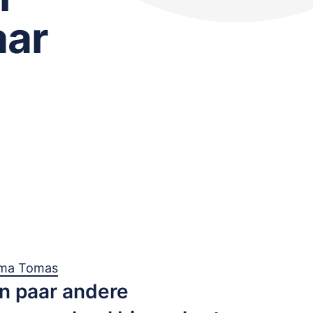
aar
rma Tomas
en paar andere