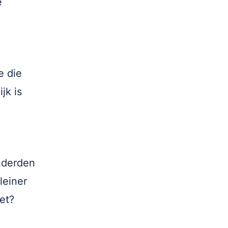
e
e die
jk is
nderden
leiner
et?