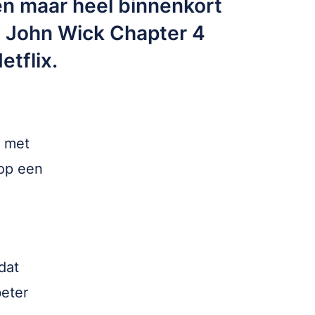
n maar heel binnenkort
lm John Wick Chapter 4
etflix.
e met
 op een
dat
beter