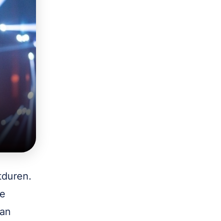
tduren.
te
aan