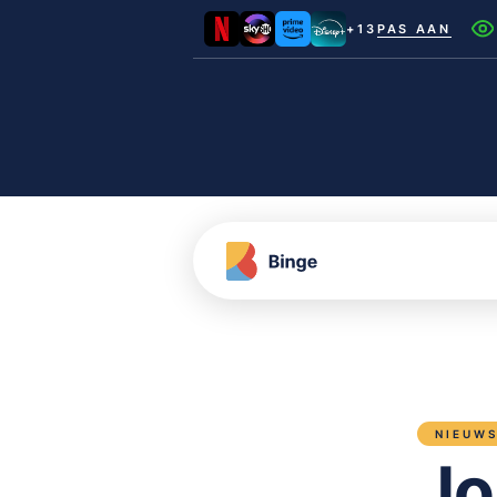
+13
PAS AAN
Netflix
Videoland
NLZIET
Film1
Canal+
NIEUW
Jo