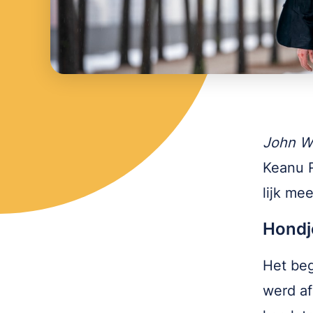
John W
Keanu R
lijk me
Hondj
Het beg
werd af