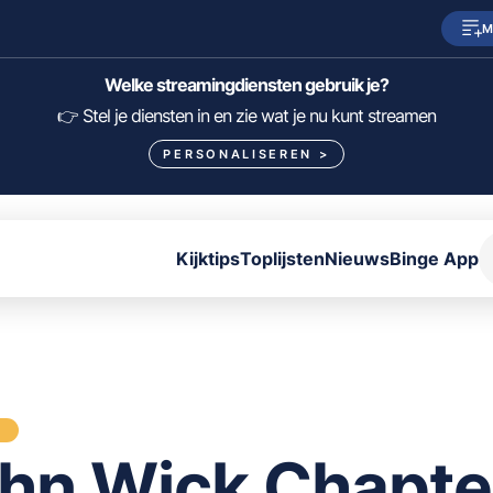
M
SkyShowtime
Prime Video
Welke streamingdiensten gebruik je?
HBO Max
NPO Start
👉 Stel je diensten in en zie wat je nu kunt streamen
PERSONALISEREN
>
Viaplay
Pathé Thuis
Lumière
KIJK
Kijktips
Toplijsten
Nieuws
Binge App
FILTER FILMS EN SERIES OP MIJN DIENSTEN
ALLES/NIETS SELECTEREN
OPSLAAN
S
hn Wick Chapte