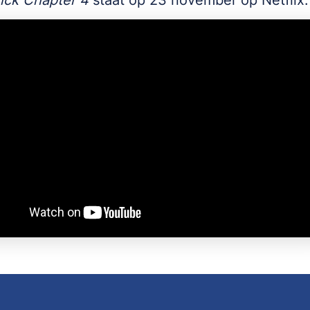
ick Chapter 4
staat op 23 november op Netflix