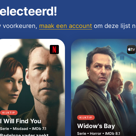
electeerd!
uw voorkeuren,
maak een account
om deze lijst 
KIJKTIP
KIJKTIP
I Will Find You
Widow's Bay
Serie • Misdaad • IMDb 7.1
Serie • Horror • IMDb 8.1
Radeloze vader zoekt