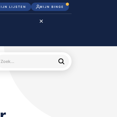
IJN LIJSTEN
MIJN BINGE
Disney+
Apple TV+
Apple TV
meJane
r