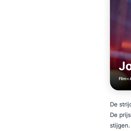
Jo
Film • 
De stri
De prij
stijgen