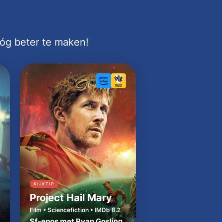
nóg beter te maken!
KIJKTIP
KIJKTIP
Project Hail Mary
Cape Fear
Film • Sciencefiction • IMDb 8.2
Serie • Thriller • IMDb 
Sf-epos met Ryan Gosling