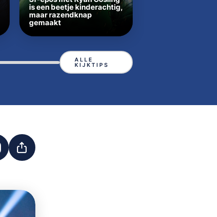
is een beetje kinderachtig,
Broeierige remake
maar razendknap
klassieker Cape Fe
gemaakt
precies de juiste t
ALLE
KIJKTIPS