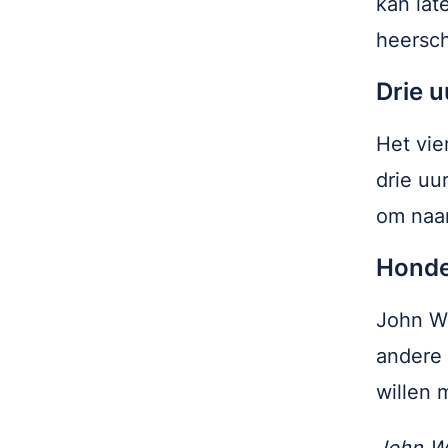
kan lat
heersch
Drie 
Het vie
drie uu
om naar
Honde
John W
andere 
willen 