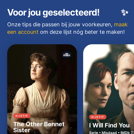
Voor jou geselecteerd!
✨
Onze tips die passen bij jouw voorkeuren,
maak
een account
om deze lijst nóg beter te maken!
KIJKTIP
KIJKTIP
The Other Bennet
I Will Find You
Sister
Serie • Misdaad • IMDb 7.