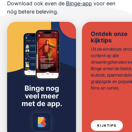
Download ook even de
Binge-app
voor een
nóg betere beleving.
Ontdek onze
kijktips
Uit de eindeloze str
content op alle
streamingdiensten ki
Binge enkel de beste
leukste, spannendste
grappigste en populai
films en series.
KIJKTIPS