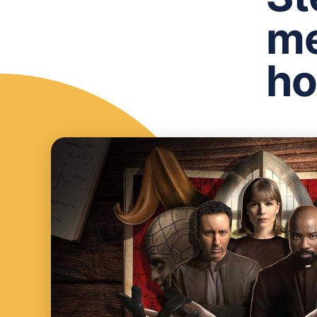
me
ho