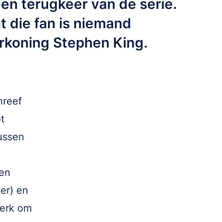
en terugkeer van de serie.
t die fan is niemand
rkoning Stephen King.
hreef
ot
ussen
ten
er) en
kerk om