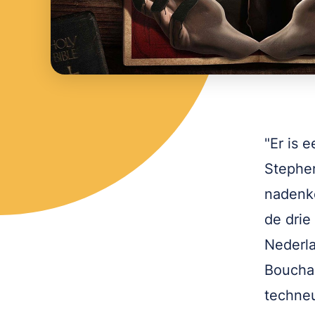
"Er is 
Stephen
nadenke
de drie
Nederla
Bouchar
techneu