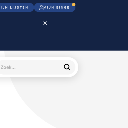
IJN LIJSTEN
MIJN BINGE
Disney+
Apple TV+
Apple TV
meJane