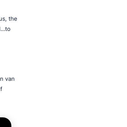
us, the
d…to
en van
f