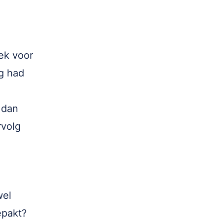
ek voor
ng had
 dan
rvolg
wel
epakt?