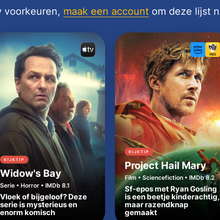
uw voorkeuren,
maak een account
om deze lijst 
KIJKTIP
KIJKTIP
Project Hail Mary
Widow's Bay
Film • Sciencefiction • IMDb 8.2
Serie • Horror • IMDb 8.1
Sf-epos met Ryan Gosling
Vloek of bijgeloof? Deze
is een beetje kinderachtig,
serie is mysterieus en
maar razendknap
enorm komisch
gemaakt