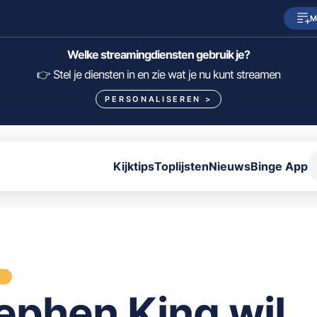
M
SkyShowtime
Prime Video
Welke streamingdiensten gebruik je?
HBO Max
NPO Start
👉 Stel je diensten in en zie wat je nu kunt streamen
PERSONALISEREN
>
Viaplay
Pathé Thuis
Lumière
KIJK
Kijktips
Toplijsten
Nieuws
Binge App
FILTER FILMS EN SERIES OP MIJN DIENSTEN
ALLES/NIETS SELECTEREN
OPSLAAN
S
ephen King wil