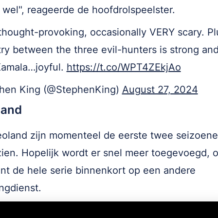
 wel", reageerde de hoofdrolspeelster.
thought-provoking, occasionally VERY scary. Pl
ry between the three evil-hunters is strong an
Kamala…joyful.
https://t.co/WPT4ZEkjAo
hen King (@StephenKing)
August 27, 2024
land
oland zijn momenteel de eerste twee seizoen
zien. Hopelijk wordt er snel meer toegevoegd, o
jnt de hele serie binnenkort op een andere
ngdienst.