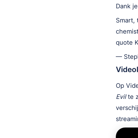
Dank je
Smart, 
chemist
quote 
— Step
Video
Op Vide
Evil
te 
verschi
streami