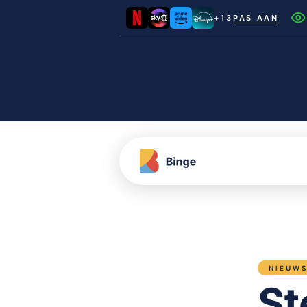
+13
PAS AAN
Netflix
Videoland
NLZIET
Film1
Canal+
NIEUW
St