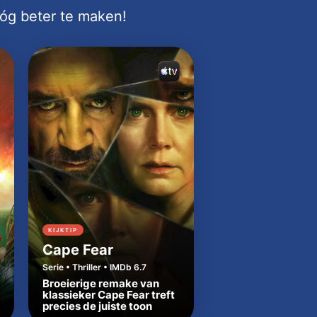
nóg beter te maken!
KIJKTIP
KIJKTIP
Cape Fear
Dutton Ranch
Serie • Thriller • IMDb 6.7
Serie • Western • IMDb
Broeierige remake van
Beth en Rip zetten
klassieker Cape Fear treft
Yellowstone-tradit
precies de juiste toon
in Texas