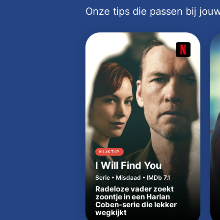
Onze tips die passen bij jo
KIJKTIP
I Will Find You
Serie • Misdaad • IMDb 7.1
Radeloze vader zoekt
zoontje in een Harlan
Coben-serie die lekker
wegkijkt