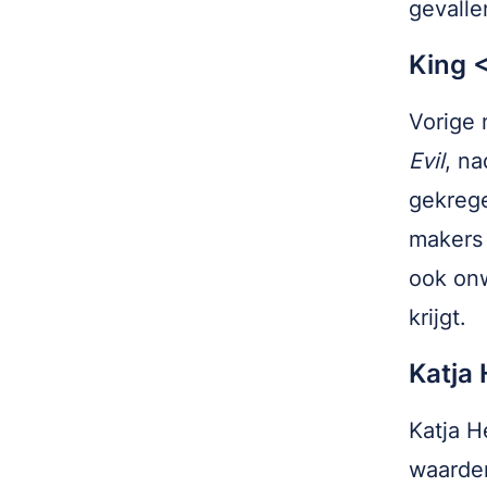
gevalle
King <
Vorige 
Evil
, na
gekrege
makers 
ook onw
krijgt.
Katja
Katja H
waarder