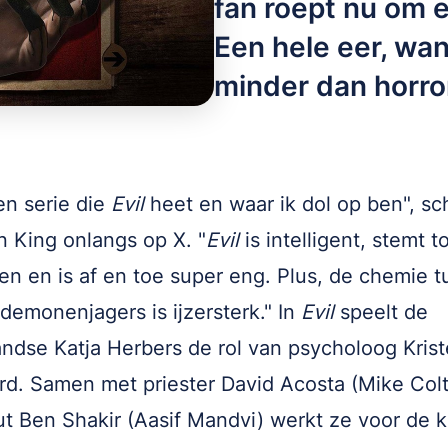
fan roept nu om e
Een hele eer, wan
minder dan horro
een serie die
Evil
heet en waar ik dol op ben", sc
 King onlangs op X. "
Evil
is intelligent, stemt t
n en is af en toe super eng. Plus, de chemie t
 demonenjagers is ijzersterk." In
Evil
speelt de
ndse Katja Herbers de rol van psycholoog Kris
d. Samen met priester David Acosta (Mike Colt
t Ben Shakir (Aasif Mandvi) werkt ze voor de 