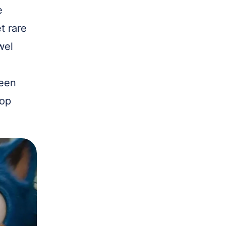
e
t rare
wel
heen
top