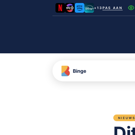
+13
PAS AAN
Netflix
Videoland
NLZIET
Film1
Canal+
NIEUW
Di