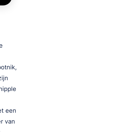
e
otnik,
zijn
hipple
et een
er van
w