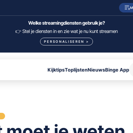
M
SkyShowtime
Prime Video
Welke streamingdiensten gebruik je?
HBO Max
NPO Start
👉 Stel je diensten in en zie wat je nu kunt streamen
PERSONALISEREN
>
Viaplay
Pathé Thuis
Lumière
KIJK
Kijktips
Toplijsten
Nieuws
Binge App
FILTER FILMS EN SERIES OP MIJN DIENSTEN
ALLES/NIETS SELECTEREN
OPSLAAN
S
t moet je weten