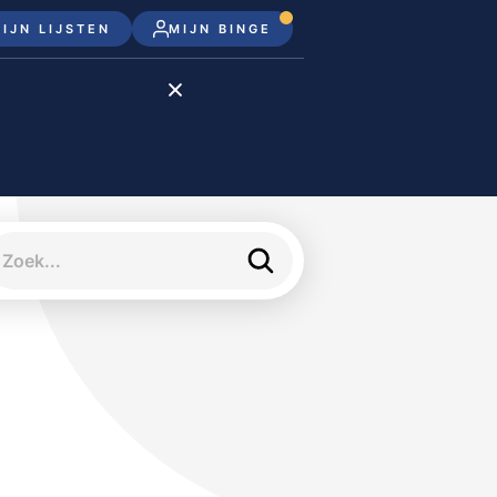
IJN LIJSTEN
MIJN BINGE
Disney+
Apple TV+
Apple TV
meJane