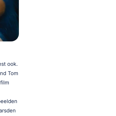
est ook.
end Tom
film
speelden
arsden