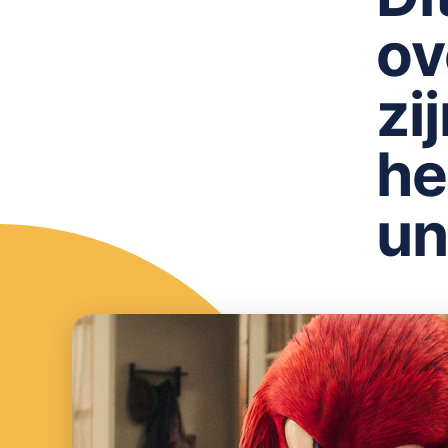
ov
zi
he
un