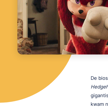
De bios
Hedge
giganti
kwam no