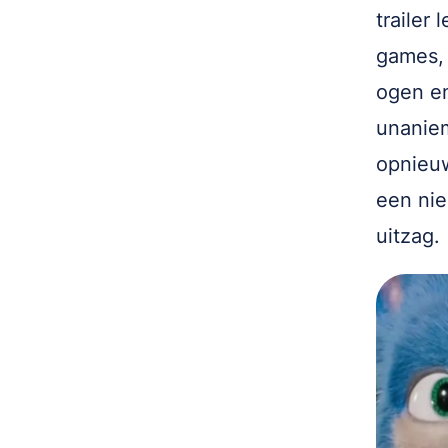
trailer
games, 
ogen en
unaniem
opnieuw
een nie
uitzag.