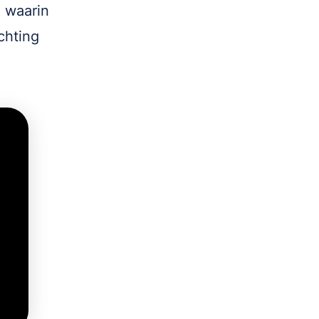
, waarin
chting