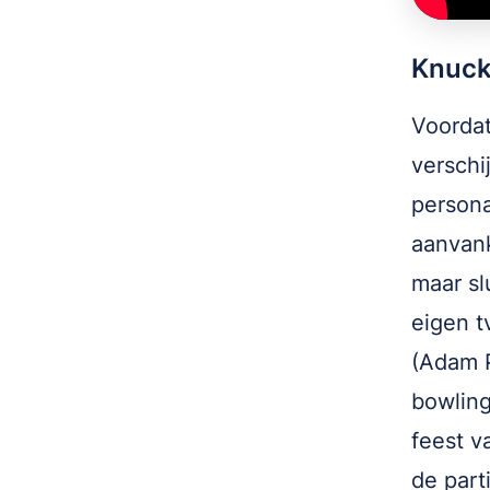
Knuck
Voorda
verschi
persona
aanvank
maar slu
eigen t
(Adam P
bowling
feest v
de part