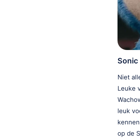
Sonic
Niet all
Leuke v
Wachows
leuk vo
kennen 
op de S