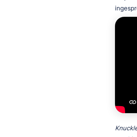
ingespr
Knuckl