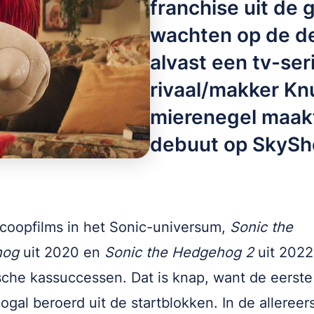
franchise uit de 
wachten op de de
alvast een tv-ser
rivaal/makker Kn
mierenegel maakt
debuut op SkySh
coopfilms in het Sonic-universum,
Sonic the
hog
uit 2020 en
Sonic the Hedgehog 2
uit 2022
sche kassuccessen. Dat is knap, want de eerste 
gal beroerd uit de startblokken. In de allereer