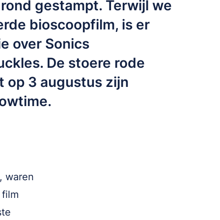
grond gestampt. Terwijl we
rde bioscoopfilm, is er
ie over Sonics
uckles. De stoere rode
 op 3 augustus zijn
owtime.
, waren
film
ste