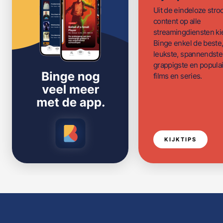
Uit de eindeloze str
content op alle
streamingdiensten ki
Binge enkel de beste
leukste, spannendste
grappigste en populai
films en series.
KIJKTIPS