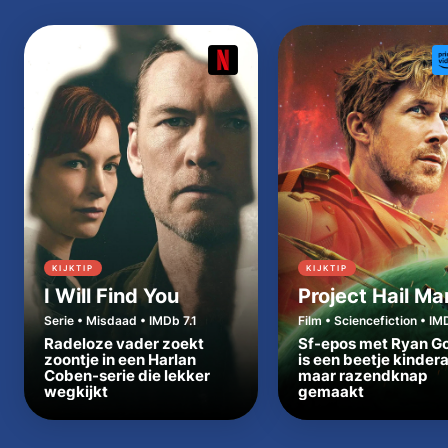
KIJKTIP
KIJKTIP
I Will Find You
Project Hail Ma
Serie • Misdaad • IMDb 7.1
Film • Sciencefiction • IM
Radeloze vader zoekt
Sf-epos met Ryan Go
zoontje in een Harlan
is een beetje kinder
Coben-serie die lekker
maar razendknap
wegkijkt
gemaakt