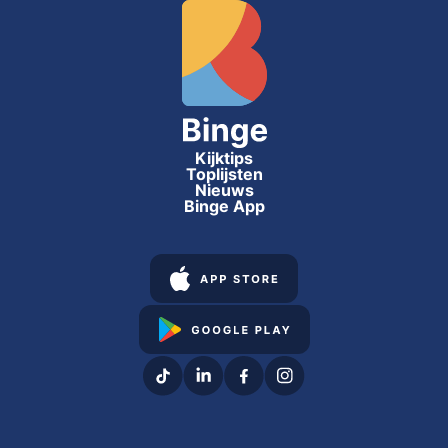
Kijktips
Toplijsten
Nieuws
Binge App