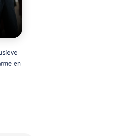
lusieve
 arme en