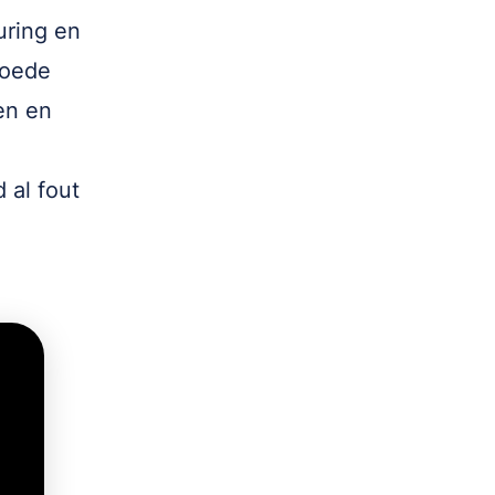
uring en
goede
en en
 al fout