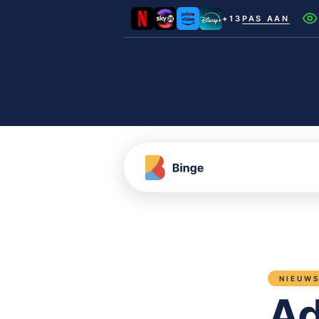
+13
PAS AAN
Netflix
Videoland
NLZIET
Film1
Canal+
NIEUW
Ad