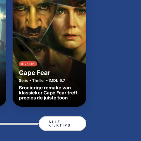
KIJKTIP
KIJKTIP
Cape Fear
Dutton Ranch
Serie • Thriller • IMDb 6.7
Serie • Western • IMDb
Broeierige remake van
Beth en Rip zetten
klassieker Cape Fear treft
Yellowstone-tradit
precies de juiste toon
in Texas
ALLE
KIJKTIPS