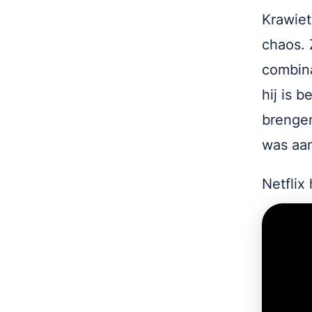
Krawiet
chaos. 
combina
hij is 
brengen
was aan
Netflix