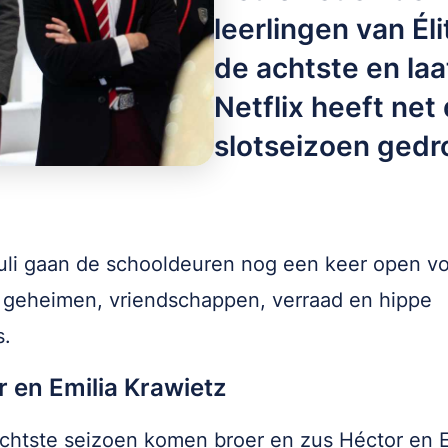
leerlingen van É
de achtste en laa
Netflix heeft ne
slotseizoen gedr
uli gaan de schooldeuren nog een keer open v
geheimen, vriendschappen, verraad en hippe
s.
 en Emilia Krawietz
achtste seizoen komen broer en zus Héctor en E