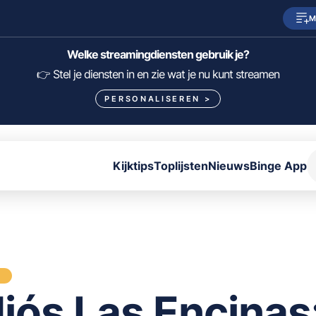
M
SkyShowtime
Prime Video
Welke streamingdiensten gebruik je?
HBO Max
NPO Start
👉 Stel je diensten in en zie wat je nu kunt streamen
PERSONALISEREN
>
Viaplay
Pathé Thuis
Lumière
KIJK
Kijktips
Toplijsten
Nieuws
Binge App
FILTER FILMS EN SERIES OP MIJN DIENSTEN
ALLES/NIETS SELECTEREN
OPSLAAN
S
iós Las Encinas