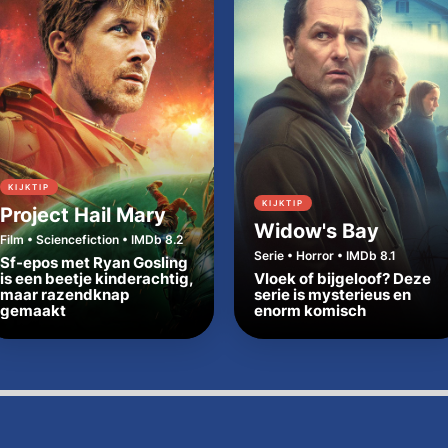
KIJKTIP
KIJKTIP
Project Hail Mary
Widow's Bay
Film • Sciencefiction • IMDb 8.2
Serie • Horror • IMDb 8.1
Sf-epos met Ryan Gosling
is een beetje kinderachtig,
Vloek of bijgeloof? Deze
maar razendknap
serie is mysterieus en
gemaakt
enorm komisch