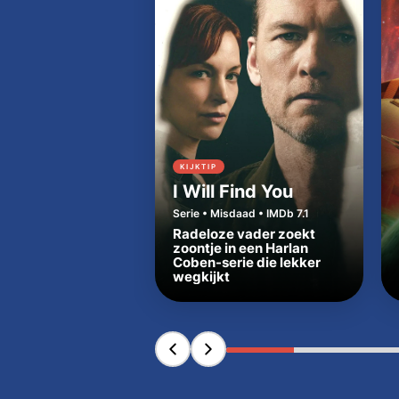
KIJKTIP
I Will Find You
Serie • Misdaad • IMDb 7.1
Radeloze vader zoekt
zoontje in een Harlan
Coben-serie die lekker
wegkijkt