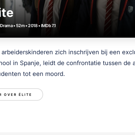
ite
• Drama • 52m • 2018 • IMDb 7.1
e arbeiderskinderen zich inschrijven bij een exc
hool in Spanje, leidt de confrontatie tussen de
tudenten tot een moord.
R OVER ÉLITE