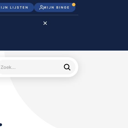
IJN LIJSTEN
MIJN BINGE
Disney+
Apple TV+
Apple TV
meJane
: