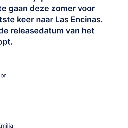
lite gaan deze zomer voor
tste keer naar Las Encinas.
t de releasedatum van het
opt.
oor
milia