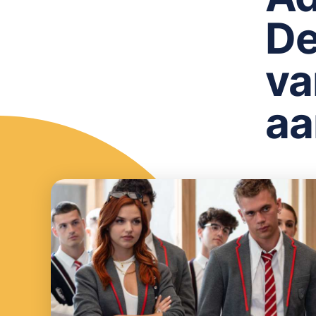
De
va
aa