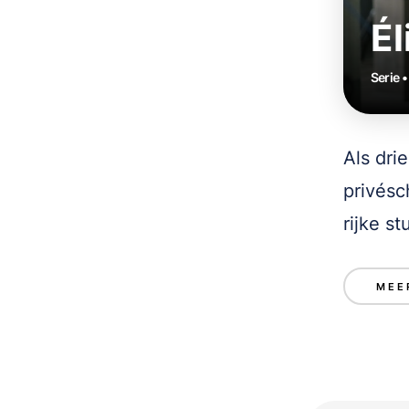
Él
Serie 
Als dri
privésc
rijke s
MEE