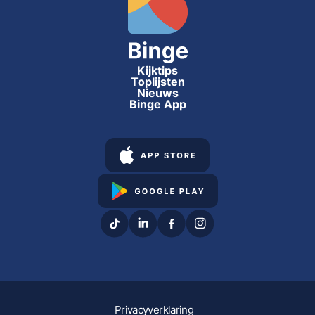
Kijktips
Toplijsten
Nieuws
Binge App
Privacyverklaring