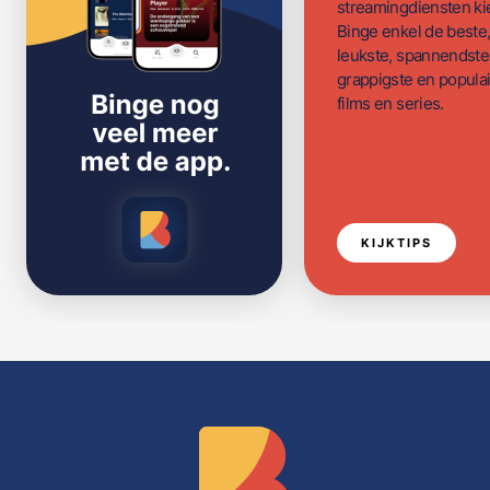
streamingdiensten ki
Binge enkel de beste
leukste, spannendste
grappigste en populai
films en series.
KIJKTIPS