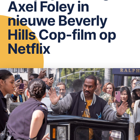
Axel Foley in
OPSLAAN
nieuwe Beverly
Hills Cop-film op
Netflix