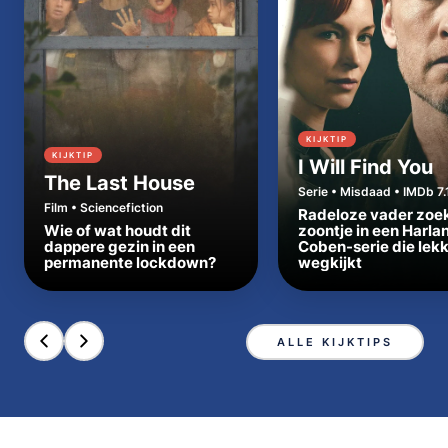
KIJKTIP
KIJKTIP
I Will Find You
The Last House
Serie • Misdaad • IMDb 7.
Film • Sciencefiction
Radeloze vader zoe
Wie of wat houdt dit
zoontje in een Harla
dappere gezin in een
Coben-serie die lek
permanente lockdown?
wegkijkt
ALLE KIJKTIPS