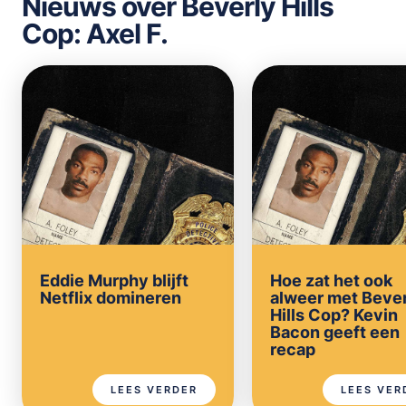
Nieuws over Beverly Hills
Cop: Axel F.
Eddie Murphy blijft
Hoe zat het ook
Netflix domineren
alweer met Beve
Hills Cop? Kevin
Bacon geeft een
recap
LEES VERDER
LEES VER