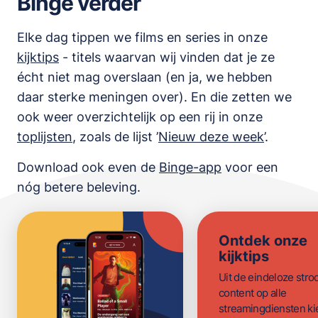
Binge verder
Elke dag tippen we films en series in onze
kijktips
- titels waarvan wij vinden dat je ze
écht niet mag overslaan (en ja, we hebben
daar sterke meningen over). En die zetten we
ook weer overzichtelijk op een rij in onze
toplijsten
,
zoals de lijst
’
Nieuw deze week
’.
Download ook even de
Binge-app
voor een
nóg betere beleving.
Ontdek onze
kijktips
Uit de eindeloze str
content op alle
streamingdiensten ki