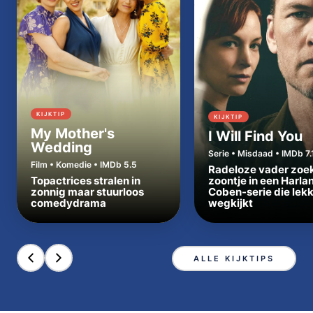
KIJKTIP
KIJKTIP
My Mother's
I Will Find You
Wedding
Serie • Misdaad • IMDb 7.
Film • Komedie • IMDb 5.5
Radeloze vader zoe
Topactrices stralen in
zoontje in een Harla
zonnig maar stuurloos
Coben-serie die lek
comedydrama
wegkijkt
ALLE KIJKTIPS