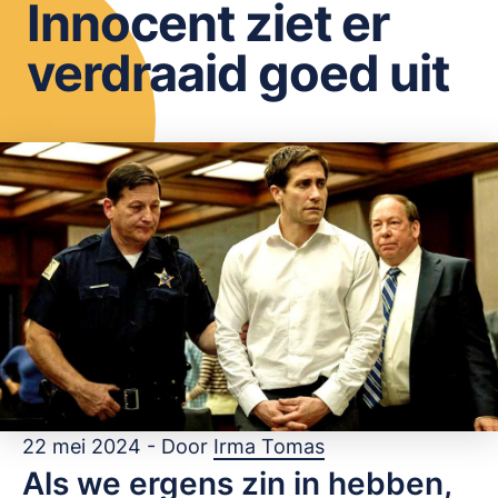
Innocent ziet er
OPSLAAN
verdraaid goed uit
22 mei 2024 - Door
Irma Tomas
Als we ergens zin in hebben,