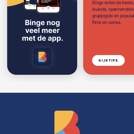
Binge enkel de beste
leukste, spannendste
grappigste en populai
films en series.
KIJKTIPS