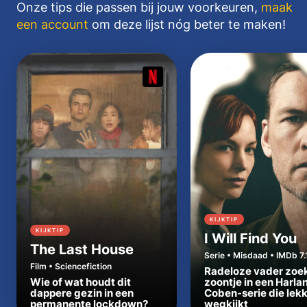
Onze tips die passen bij jouw voorkeuren,
maak
een account
om deze lijst nóg beter te maken!
KIJKTIP
KIJKTIP
I Will Find You
The Last House
Serie • Misdaad • IMDb 7.
Film • Sciencefiction
Radeloze vader zoe
Wie of wat houdt dit
zoontje in een Harla
dappere gezin in een
Coben-serie die lek
permanente lockdown?
wegkijkt