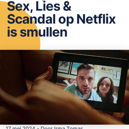
Sex, Lies &
OPSLAAN
Scandal op Netflix
is smullen
17 mei 2024 - Door
Irma Tomas