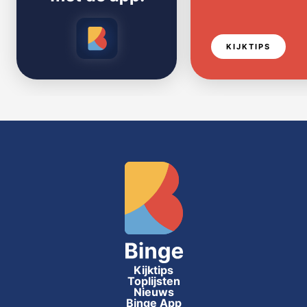
KIJKTIPS
Kijktips
Toplijsten
Nieuws
Binge App