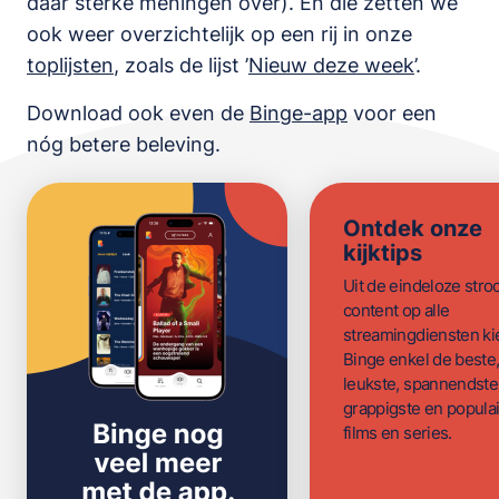
daar sterke meningen over). En die zetten we
ook weer overzichtelijk op een rij in onze
toplijsten
,
zoals de lijst
’
Nieuw deze week
’.
Download ook even de
Binge-app
voor een
nóg betere beleving.
Ontdek onze
kijktips
Uit de eindeloze str
content op alle
streamingdiensten ki
Binge enkel de beste
leukste, spannendste
grappigste en populai
films en series.