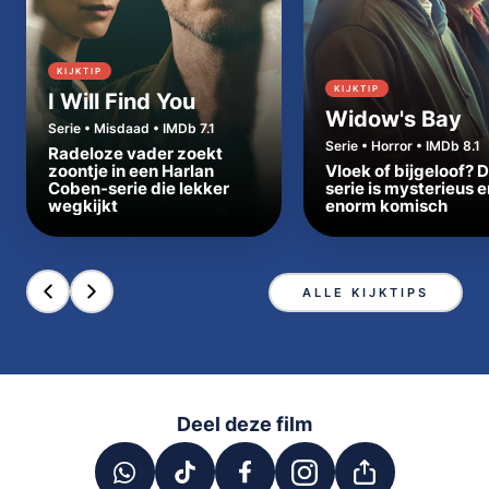
KIJKTIP
KIJKTIP
I Will Find You
Widow's Bay
Serie • Misdaad • IMDb 7.1
Serie • Horror • IMDb 8.1
Radeloze vader zoekt
zoontje in een Harlan
Vloek of bijgeloof? 
Coben-serie die lekker
serie is mysterieus e
wegkijkt
enorm komisch
ALLE KIJKTIPS
Deel deze film