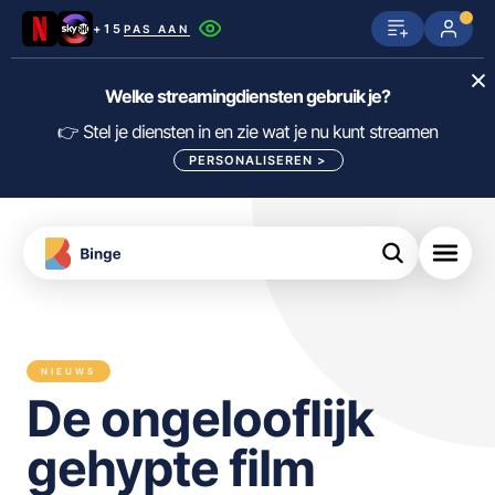
+15
PAS AAN
Netflix
SkyShowtime
Prime Video
Welke streamingdiensten gebruik je?
ijn
nge
Disney+
Videoland
HBO Max
👉 Stel je diensten in en zie wat je nu kunt streamen
PERSONALISEREN
>
NPO Start
Apple TV+
NLZIET
tips
Viaplay
Pathé Thuis
Apple TV
jsten
uws
Film1
Lumière
KIJK
NIEUWS
meJane
Canal+
De ongelooflijk
Download
de
FILTER FILMS EN SERIES OP MIJN
Binge
DIENSTEN
gehypte film
App
ALLES/NIETS SELECTEREN