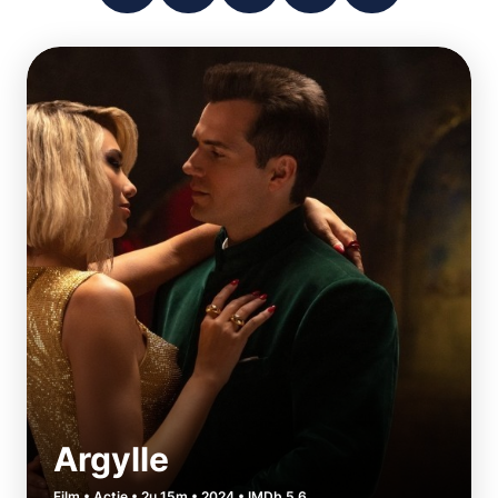
Argylle
Film • Actie • 2u 15m • 2024 • IMDb 5.6