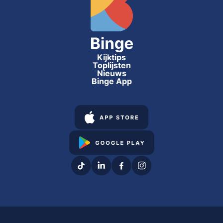
Kijktips
Toplijsten
Nieuws
Binge App