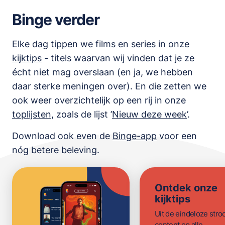
Binge verder
Elke dag tippen we films en series in onze
kijktips
- titels waarvan wij vinden dat je ze
écht niet mag overslaan (en ja, we hebben
daar sterke meningen over). En die zetten we
ook weer overzichtelijk op een rij in onze
toplijsten
,
zoals de lijst
’
Nieuw deze week
’.
Download ook even de
Binge-app
voor een
nóg betere beleving.
Ontdek onze
kijktips
Uit de eindeloze str
content op alle