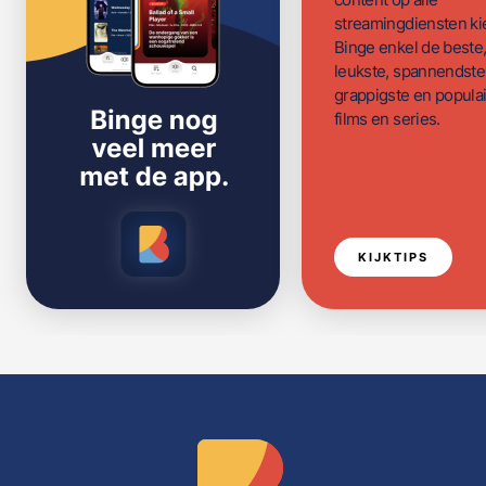
streamingdiensten ki
Binge enkel de beste
leukste, spannendste
grappigste en populai
films en series.
KIJKTIPS