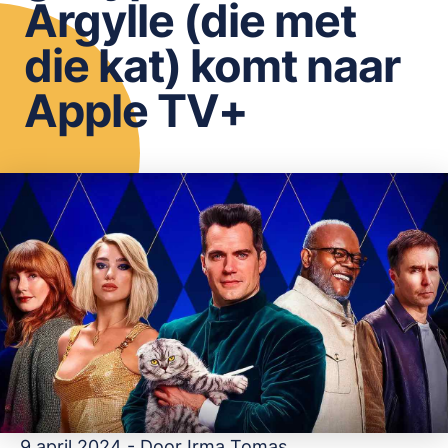
Argylle (die met
OPSLAAN
die kat) komt naar
Apple TV+
9 april 2024 - Door
Irma Tomas