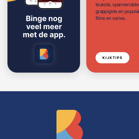
leukste, spannendste
grappigste en populai
films en series.
KIJKTIPS