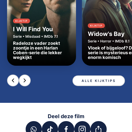
KIJKTIP
KIJKTIP
I Will Find You
Widow's Bay
Serie • Misdaad • IMDb 7.1
Serie • Horror • IMDb 8.1
Radeloze vader zoekt
zoontje in een Harlan
Vloek of bijgeloof? 
Coben-serie die lekker
serie is mysterieus e
wegkijkt
enorm komisch
ALLE KIJKTIPS
Deel deze film