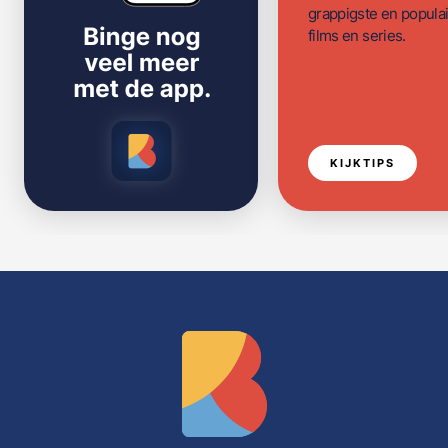
grappigste en populai
films en series.
KIJKTIPS