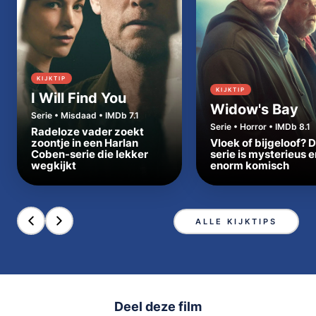
KIJKTIP
KIJKTIP
I Will Find You
Widow's Bay
Serie • Misdaad • IMDb 7.1
Serie • Horror • IMDb 8.1
Radeloze vader zoekt
zoontje in een Harlan
Vloek of bijgeloof? 
Coben-serie die lekker
serie is mysterieus e
wegkijkt
enorm komisch
ALLE KIJKTIPS
Deel deze film