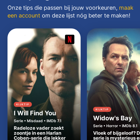
Onze tips die passen bij jouw voorkeuren,
maak
een account
om deze lijst nóg beter te maken!
KIJKTIP
KIJKTIP
I Will Find You
Widow's Bay
Serie • Misdaad • IMDb 7.1
Serie • Horror • IMDb 8.1
Radeloze vader zoekt
zoontje in een Harlan
Vloek of bijgeloof? 
Coben-serie die lekker
serie is mysterieus e