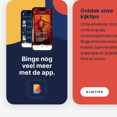
Ontdek onze
kijktips
Uit de eindeloze str
content op alle
streamingdiensten ki
Binge enkel de beste
leukste, spannendste
grappigste en populai
films en series.
KIJKTIPS