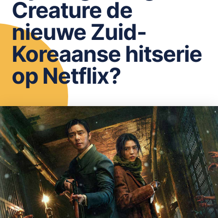
Creature de
OPSLAAN
nieuwe Zuid-
Koreaanse hitserie
op Netflix?