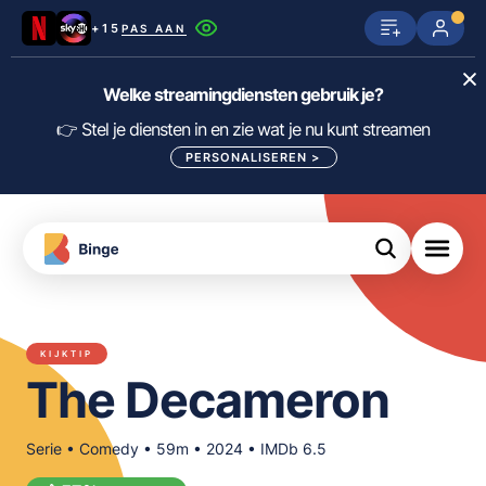
+15
PAS AAN
Netflix
SkyShowtime
Prime Video
Welke streamingdiensten gebruik je?
ijn
nge
Disney+
Videoland
HBO Max
👉 Stel je diensten in en zie wat je nu kunt streamen
PERSONALISEREN
>
NPO Start
Apple TV+
NLZIET
tips
Viaplay
Pathé Thuis
Apple TV
jsten
uws
Film1
Lumière
KIJK
KIJKTIP
meJane
Canal+
The Decameron
Download
de
FILTER FILMS EN SERIES OP MIJN
Binge
DIENSTEN
App
Serie • Comedy • 59m • 2024 • IMDb 6.5
ALLES/NIETS SELECTEREN