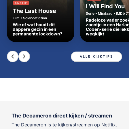
KIJKTIP
I Will Find You
The Last House
Serie • Misdaad • IMDb 7.
Film • Sciencefiction
Radeloze vader zoe
Wie of wat houdt dit
zoontje in een Harla
dappere gezin in een
Coben-serie die lek
permanente lockdown?
wegkijkt
ALLE KIJKTIPS
The Decameron direct kijken / streamen
The Decameron is te kijken/streamen op Netflix.