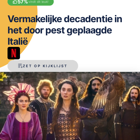
57
%
vindt dit leuk!
OPSLAAN
Vermakelijke decadentie in
het door pest geplaagde
Italië
ZET OP KIJKLIJST