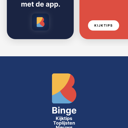
KIJKTIPS
Kijktips
Toplijsten
Nieuws