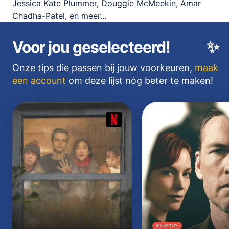
Jessica Kate Plummer, Douggie McMeekin, Amar
Chadha-Patel, en meer...
Voor jou geselecteerd!
✨
Onze tips die passen bij jouw voorkeuren,
maak
een account
om deze lijst nóg beter te maken!
KIJKTIP