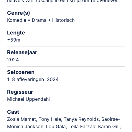
heuvels van Toscane in een strijd om te overleven.
Genre(s)
Komedie • Drama • Historisch
Lengte
±59m
Releasejaar
2024
Seizoenen
1
8 afleveringen
2024
Regisseur
Michael Uppendahl
Cast
Zosia Mamet, Tony Hale, Tanya Reynolds, Saoirse-
Monica Jackson, Lou Gala, Leila Farzad, Karan Gill,