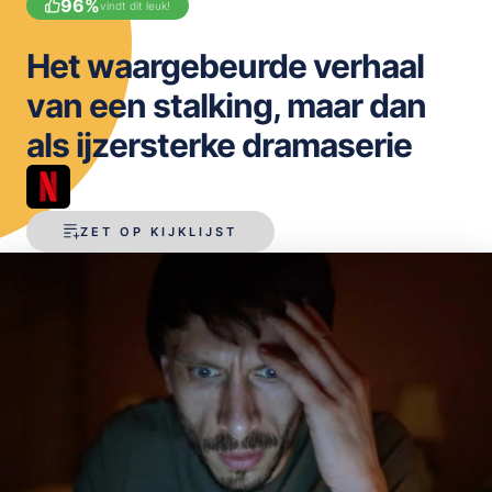
96
%
vindt dit leuk!
OPSLAAN
Het waargebeurde verhaal
van een stalking, maar dan
als ijzersterke dramaserie
ZET OP KIJKLIJST