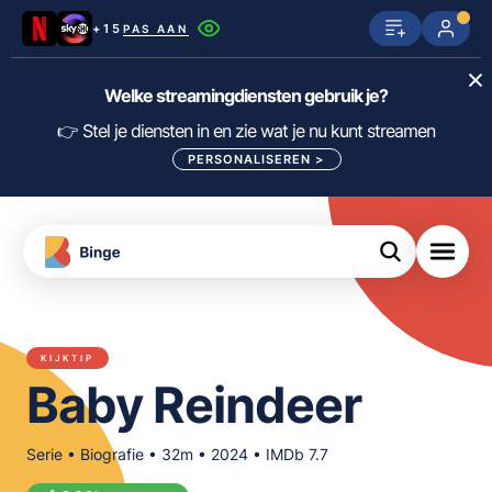
+15
PAS AAN
Netflix
SkyShowtime
Prime Video
Welke streamingdiensten gebruik je?
ijn
nge
Disney+
Videoland
HBO Max
👉 Stel je diensten in en zie wat je nu kunt streamen
PERSONALISEREN
>
NPO Start
Apple TV+
NLZIET
tips
Viaplay
Pathé Thuis
Apple TV
jsten
uws
Film1
Lumière
KIJK
KIJKTIP
meJane
Canal+
Baby Reindeer
Download
de
FILTER FILMS EN SERIES OP MIJN
Binge
DIENSTEN
App
Serie • Biografie • 32m • 2024 • IMDb 7.7
ALLES/NIETS SELECTEREN