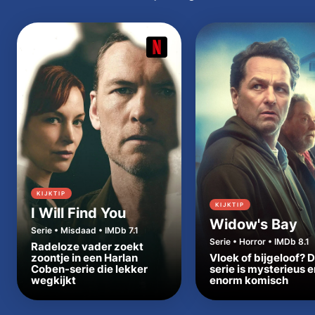
KIJKTIP
KIJKTIP
I Will Find You
Widow's Bay
Serie • Misdaad • IMDb 7.1
Serie • Horror • IMDb 8.1
Radeloze vader zoekt
zoontje in een Harlan
Vloek of bijgeloof? 
Coben-serie die lekker
serie is mysterieus e
wegkijkt
enorm komisch