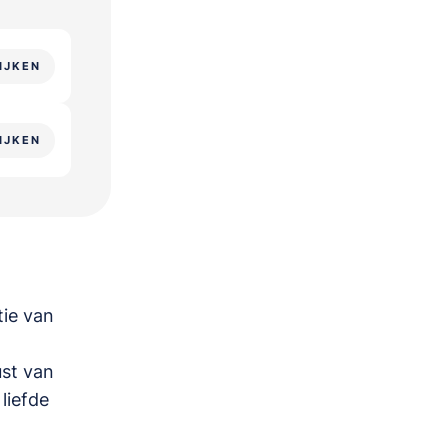
IJKEN
IJKEN
tie van
ust van
liefde