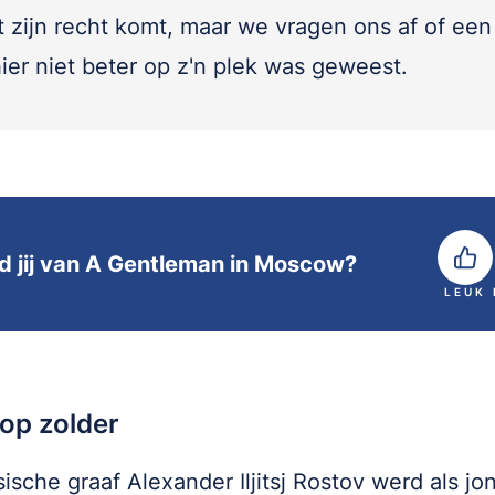
t zijn recht komt, maar we vragen ons af of ee
ier niet beter op z'n plek was geweest.
d jij van A Gentleman in Moscow?
LEUK
op zolder
ische graaf Alexander Iljitsj Rostov werd als j