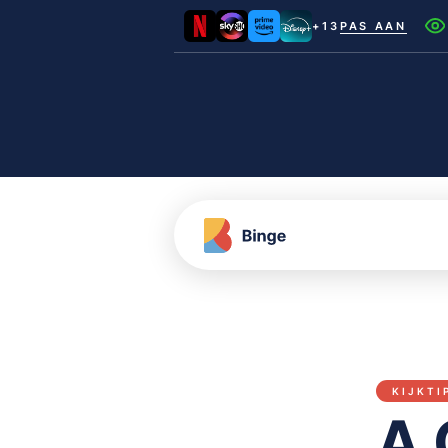
+13
PAS AAN
Netflix
Videoland
NLZIET
Film1
Canal+
KIJKTI
A 