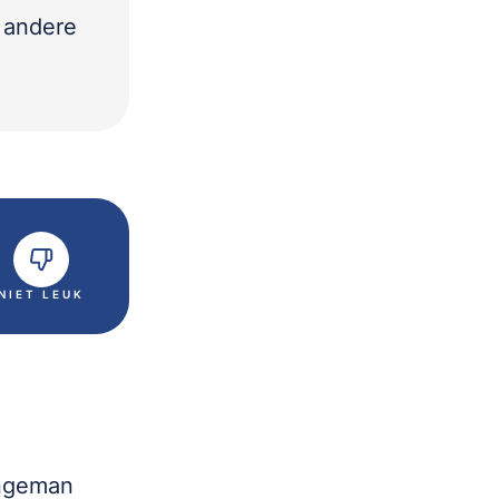
n andere
NIET LEUK
ongeman