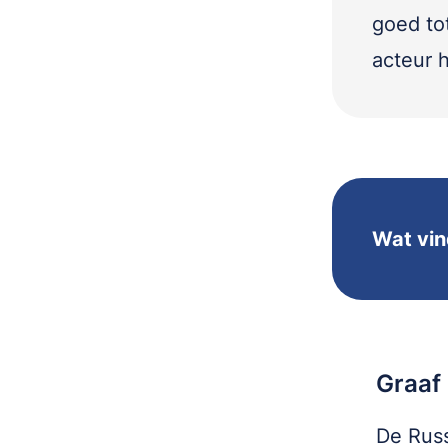
goed to
acteur h
Wat vin
Graaf 
De Russ