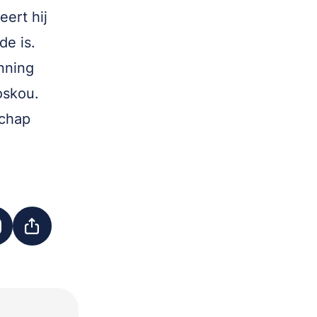
eert hij
de is.
anning
oskou.
schap