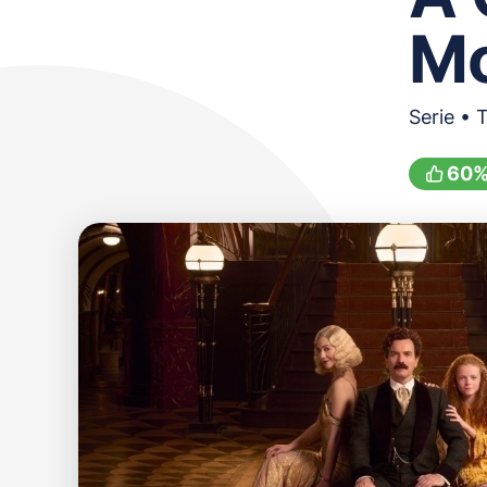
M
Serie • 
60