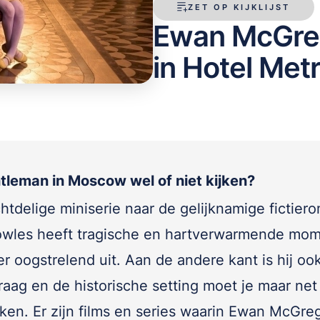
ZET OP KIJKLIJST
Ewan McGreg
in Hotel Met
tleman in Moscow wel of niet kijken?
htdelige miniserie naar de gelijknamige fictier
wles heeft tragische en hartverwarmende mo
er oogstrelend uit. Aan de andere kant is hij oo
raag en de historische setting moet je maar net
ken. Er zijn films en series waarin Ewan McGre