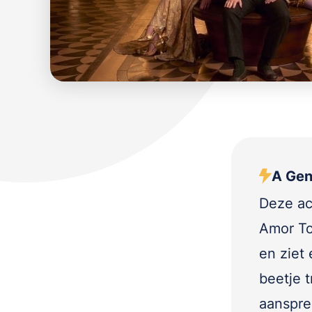
A Gen
Deze ac
Amor To
en ziet 
beetje t
aanspre