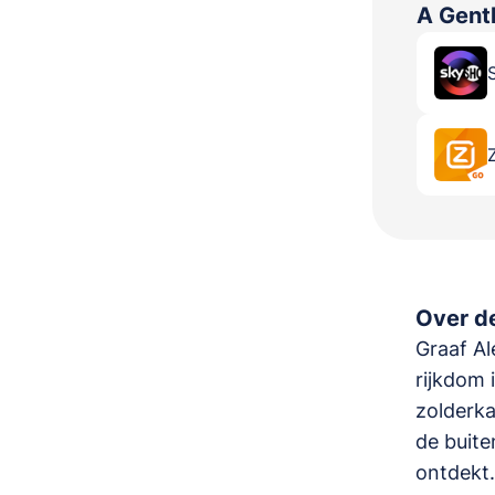
A Gent
Over de
Graaf Al
rijkdom 
zolderka
de buite
ontdekt.