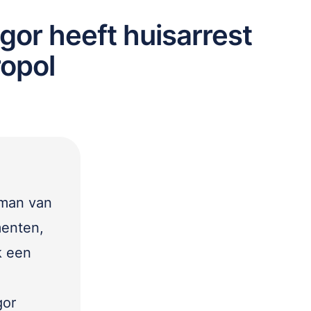
or heeft huisarrest
ropol
oman van
menten,
k een
gor