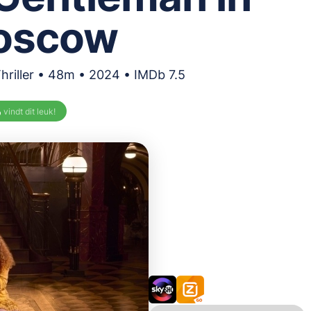
oscow
Thriller • 48m • 2024 • IMDb 7.5
%
vindt dit leuk!