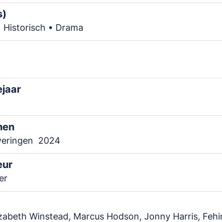
s)
 • Historisch • Drama
ejaar
nen
veringen
2024
eur
er
zabeth Winstead, Marcus Hodson, Jonny Harris, Fehin