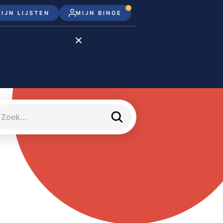
IJN LIJSTEN
MIJN BINGE
Disney+
Apple TV+
Apple TV
meJane