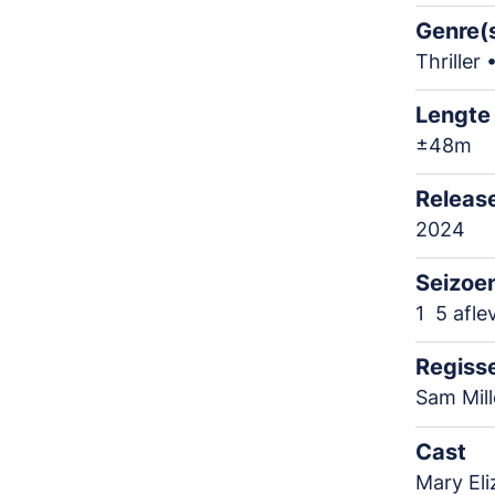
Genre(
Thriller
Lengte
±48m
Releas
2024
Seizoe
1
5 afle
Regiss
Sam Mill
Cast
Mary Eli