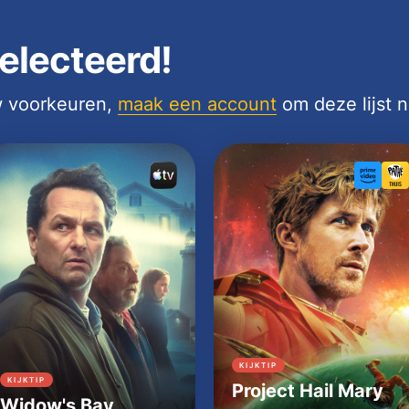
electeerd!
uw voorkeuren,
maak een account
om deze lijst 
KIJKTIP
KIJKTIP
Project Hail Mary
Widow's Bay