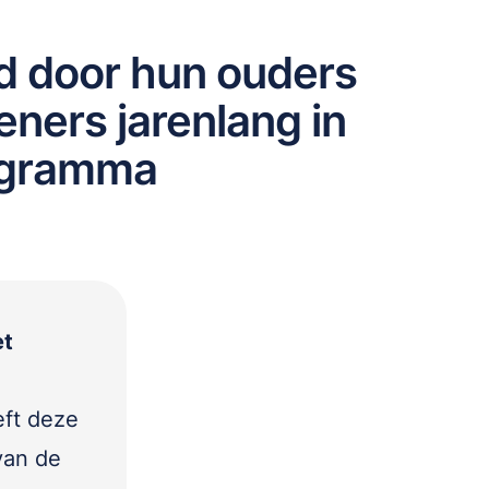
 door hun ouders
eners jarenlang in
ogramma
et
eft deze
van de