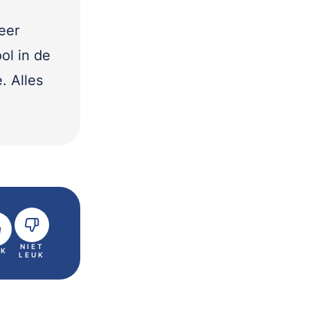
eer
ol in de
. Alles
NIET
UK
LEUK