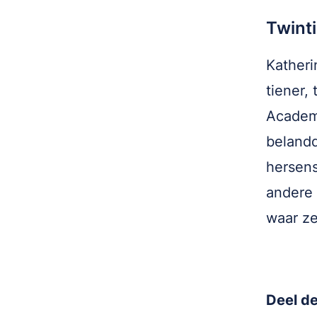
Twinti
Katheri
tiener,
Academy
belandd
hersens
andere 
waar ze
Deel de