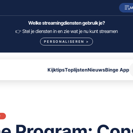
M
SkyShowtime
Prime Video
Welke streamingdiensten gebruik je?
HBO Max
NPO Start
👉 Stel je diensten in en zie wat je nu kunt streamen
PERSONALISEREN
>
Viaplay
Pathé Thuis
Lumière
KIJK
Kijktips
Toplijsten
Nieuws
Binge App
FILTER FILMS EN SERIES OP MIJN DIENSTEN
ALLES/NIETS SELECTEREN
OPSLAAN
P
e Program: Con