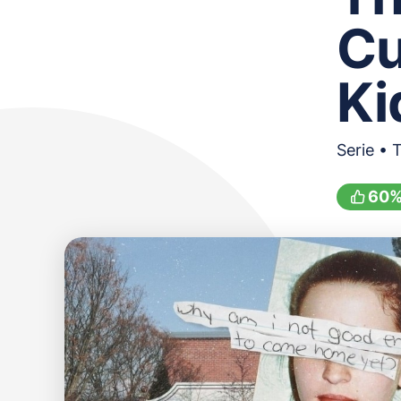
Cu
Ki
Serie • 
60