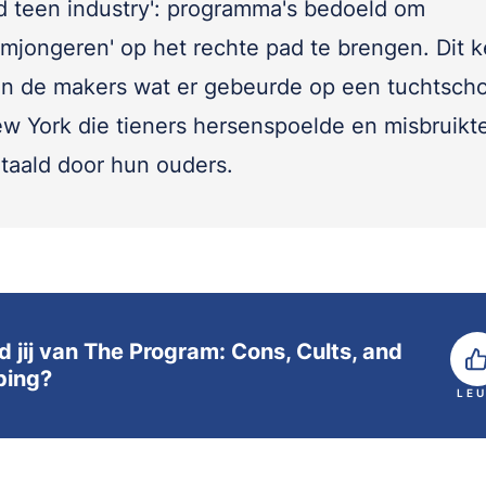
ed teen industry': programma's bedoeld om
emjongeren' op het rechte pad te brengen. Dit k
en de makers wat er gebeurde op een tuchtscho
ew York die tieners hersenspoelde en misbruikte
taald door hun ouders.
d jij van The Program: Cons, Cults, and
ping?
LE