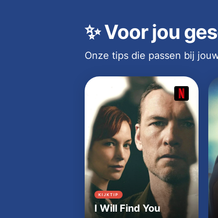
✨
Voor jou ges
Onze tips die passen bij jo
KIJKTIP
I Will Find You