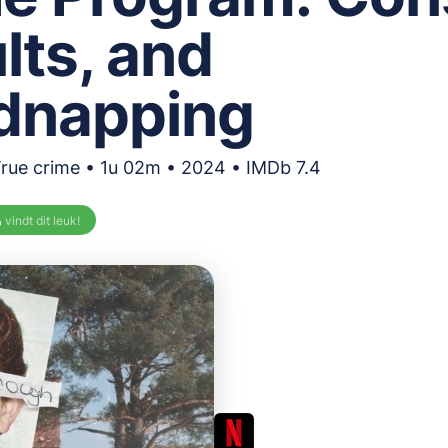
lts, and
dnapping
True crime • 1u 02m • 2024 • IMDb 7.4
%
vindt dit leuk!