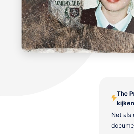
The P
kijke
Net als
documen