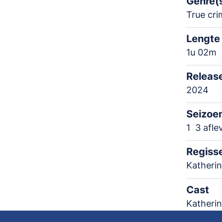
Genre(
True cri
Lengte
1u 02m
Releas
2024
Seizoe
1
3 afle
Regiss
Katherin
Cast
Katherin