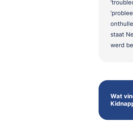
'troubl
'proble
onthull
staat N
werd be
Wat vin
Kidnap