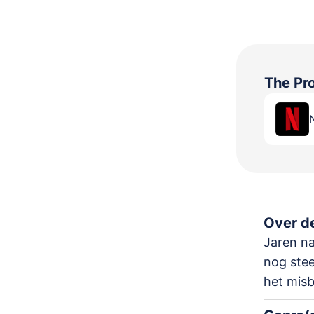
The Pr
Over de
Jaren na
nog stee
het misb