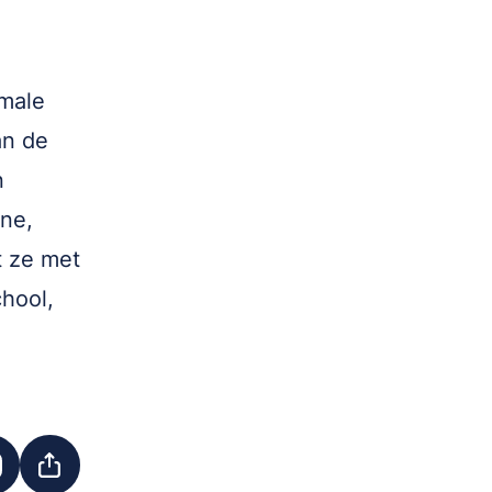
rmale
an de
n
ine,
t ze met
chool,