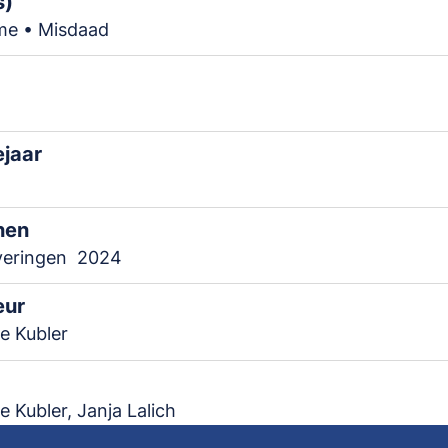
s)
me • Misdaad
ejaar
nen
veringen
2024
eur
e Kubler
e Kubler, Janja Lalich