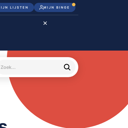
IJN LIJSTEN
MIJN BINGE
Disney+
Apple TV+
Apple TV
meJane
s,