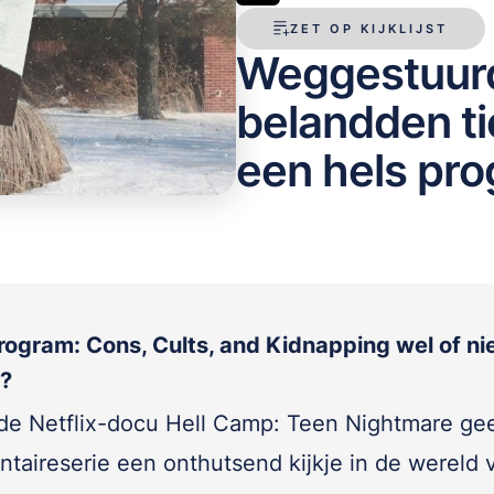
ZET OP KIJKLIJST
Weggestuurd
belandden ti
een hels pr
rogram: Cons, Cults, and Kidnapping wel of ni
n?
 de Netflix-docu Hell Camp: Teen Nightmare ge
taireserie een onthutsend kijkje in de wereld 