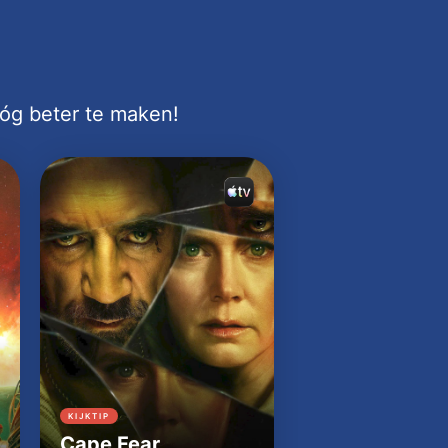
nóg beter te maken!
KIJKTIP
KIJKTIP
Cape Fear
Dutton Ranch