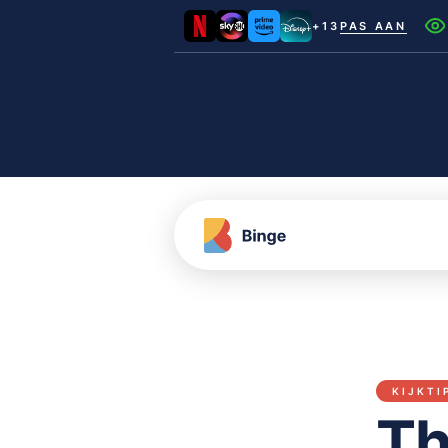
+13
PAS AAN
Netflix
Videoland
NLZIET
Film1
Canal+
KIJKTI
Th