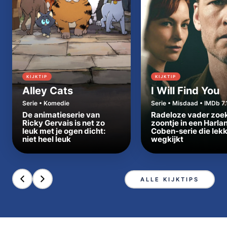
KIJKTIP
KIJKTIP
Alley Cats
I Will Find You
Serie • Komedie
Serie • Misdaad • IMDb 7.
De animatieserie van
Radeloze vader zoe
Ricky Gervais is net zo
zoontje in een Harla
leuk met je ogen dicht:
Coben-serie die lek
niet heel leuk
wegkijkt
ALLE KIJKTIPS