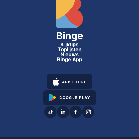
Kijktips
Toplijsten
Nieuws
Binge App