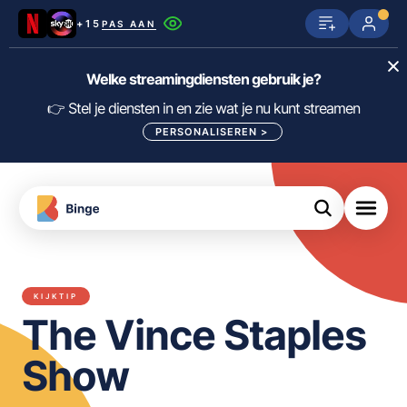
+15
PAS AAN
Netflix
SkyShowtime
Prime Video
Welke streamingdiensten gebruik je?
ijn
nge
Disney+
Videoland
HBO Max
👉 Stel je diensten in en zie wat je nu kunt streamen
PERSONALISEREN
>
NPO Start
Apple TV+
NLZIET
tips
Viaplay
Pathé Thuis
Apple TV
jsten
uws
Film1
Lumière
KIJK
KIJKTIP
meJane
Canal+
The Vince Staples
Download
de
FILTER FILMS EN SERIES OP MIJN
Binge
DIENSTEN
Show
App
ALLES/NIETS SELECTEREN