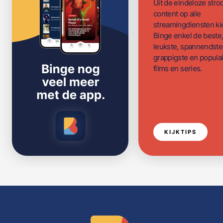
Uit de eindeloze str
content op alle
streamingdiensten ki
Binge enkel de beste
leukste, spannendste
grappigste en populai
films en series.
KIJKTIPS