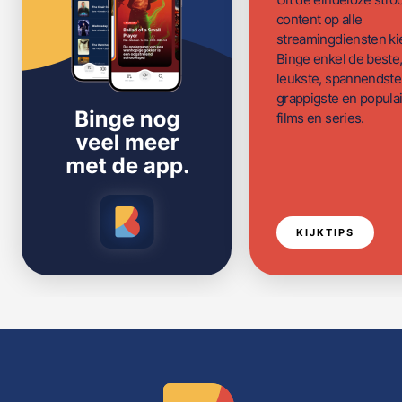
content op alle
streamingdiensten ki
Binge enkel de beste
leukste, spannendste
grappigste en populai
films en series.
KIJKTIPS