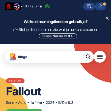
+15
PAS AAN
Netflix
SkyShowtime
Prime Video
Welke streamingdiensten gebruik je?
ijn
nge
Disney+
Videoland
HBO Max
👉 Stel je diensten in en zie wat je nu kunt streamen
PERSONALISEREN
>
NPO Start
Apple TV+
NLZIET
tips
Viaplay
Pathé Thuis
Apple TV
jsten
uws
Film1
Lumière
KIJK
KIJKTIP
meJane
Canal+
Fallout
Download
de
FILTER FILMS EN SERIES OP MIJN
Binge
DIENSTEN
App
Serie • Actie • 1u 14m • 2024 • IMDb 8.3
ALLES/NIETS SELECTEREN