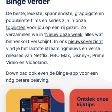
Binge verder
De beste, leukste, spannendste, grappigste en
populairste films en series zijn in onze
toplijsten
voor jou op een rij gezet. Zo
verzamelen we in ‘
Nieuw deze week
’ alles wat
binnenkort verschijnt. In ons
nieuwsoverzicht
vind je het laatste streamingnieuws en verse
releases van
Netflix, HBO Max, Disney+, Prime
Video en Videoland
.
Download ook even de
Binge-app
voor een
nóg betere beleving.
Ontdek onze
kijktips
Uit de eindeloze str