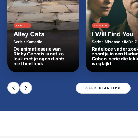
KIJKTIP
KIJKTIP
Alley Cats
I Will Find You
Serie • Komedie
Serie • Misdaad • IMDb 7.
De animatieserie van
Radeloze vader zoe
Ricky Gervais is net zo
zoontje in een Harla
leuk met je ogen dicht:
Coben-serie die lek
niet heel leuk
wegkijkt
ALLE KIJKTIPS