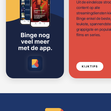
Uit de eindeloze str
content op alle
streamingdiensten ki
Binge enkel de beste
leukste, spannendste
grappigste en populai
films en series.
KIJKTIPS