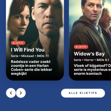
KIJKTIP
KIJKTIP
I Will Find You
Widow's Bay
Serie • Misdaad • IMDb 7.1
Serie • Horror • IMDb 8.1
Radeloze vader zoekt
zoontje in een Harlan
Vloek of bijgeloof? 
Coben-serie die lekker
serie is mysterieus e
wegkijkt
enorm komisch
ALLE KIJKTIPS