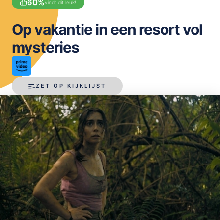
60
%
vindt dit leuk!
OPSLAAN
Op vakantie in een resort vol
mysteries
ZET OP KIJKLIJST