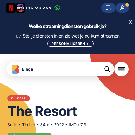
+15
PAS AAN
Netflix
SkyShowtime
Prime Video
Welke streamingdiensten gebruik je?
ijn
nge
Disney+
Videoland
HBO Max
👉 Stel je diensten in en zie wat je nu kunt streamen
PERSONALISEREN
>
NPO Start
Apple TV+
NLZIET
tips
Viaplay
Pathé Thuis
Apple TV
jsten
uws
Film1
Lumière
KIJK
KIJKTIP
meJane
Canal+
The Resort
Download
de
FILTER FILMS EN SERIES OP MIJN
Binge
DIENSTEN
App
Serie • Thriller • 34m • 2022 • IMDb 7.3
ALLES/NIETS SELECTEREN