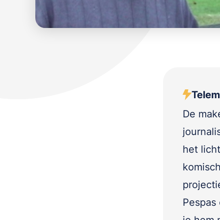
Telem
De make
journal
het lich
komisch
project
Pespas 