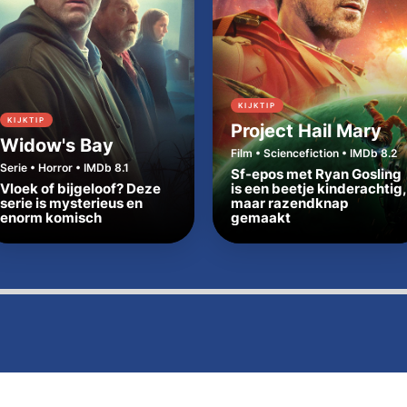
KIJKTIP
KIJKTIP
Project Hail Mary
Widow's Bay
Film • Sciencefiction • IMDb 8.2
Serie • Horror • IMDb 8.1
Sf-epos met Ryan Gosling
Vloek of bijgeloof? Deze
is een beetje kinderachtig,
serie is mysterieus en
maar razendknap
enorm komisch
gemaakt