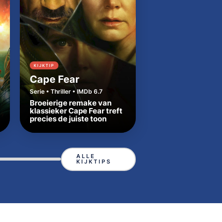
KIJKTIP
KIJKTIP
Cape Fear
Dutton Ranch
Serie • Thriller • IMDb 6.7
Serie • Western • IMDb
Broeierige remake van
Beth en Rip zetten
klassieker Cape Fear treft
Yellowstone-tradit
precies de juiste toon
in Texas
ALLE
KIJKTIPS