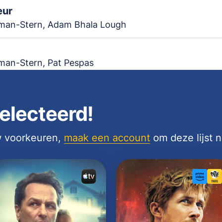
eur
man-Stern, Adam Bhala Lough
man-Stern, Pat Pespas
electeerd!
uw voorkeuren,
maak een account
om deze lijst 