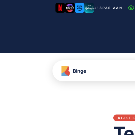
+13
PAS AAN
Netflix
Videoland
NLZIET
Film1
Canal+
KIJKTI
Te