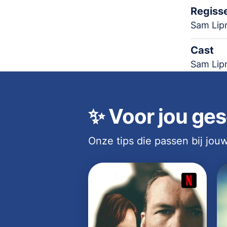
Regiss
Sam Lip
Cast
Sam Lip
✨
Voor jou ges
Onze tips die passen bij jo