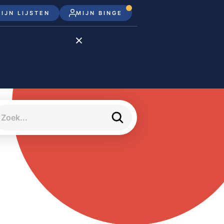
IJN LIJSTEN
MIJN BINGE
Disney+
Apple TV+
Apple TV
meJane