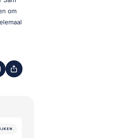
er Sam
ken om
helemaal
IJKEN