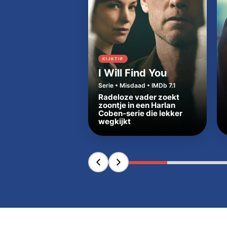
KIJKTIP
I Will Find You
Serie • Misdaad • IMDb 7.1
Radeloze vader zoekt
zoontje in een Harlan
Coben-serie die lekker
wegkijkt