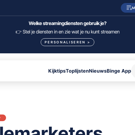
M
SkyShowtime
Prime Video
Welke streamingdiensten gebruik je?
HBO Max
NPO Start
👉 Stel je diensten in en zie wat je nu kunt streamen
PERSONALISEREN
>
Viaplay
Pathé Thuis
Lumière
KIJK
Kijktips
Toplijsten
Nieuws
Binge App
FILTER FILMS EN SERIES OP MIJN DIENSTEN
ALLES/NIETS SELECTEREN
OPSLAAN
P
lemarketers