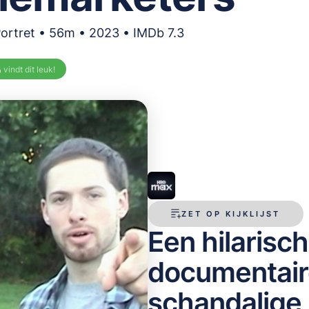
Portret • 56m • 2023 • IMDb 7.3
%
vindt dit leuk!
ZET OP KIJKLIJST
Een hilarisc
documentair
schandalige