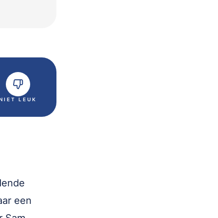
NIET LEUK
dende
aar een