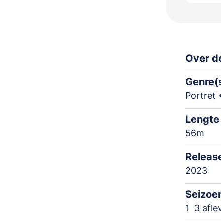
Over de
Genre(
Portret 
Lengte
56m
Releas
2023
Seizoe
1
3 afle