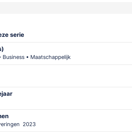
ze serie
s)
• Business • Maatschappelijk
ejaar
nen
veringen
2023