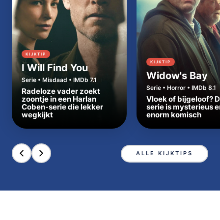
KIJKTIP
KIJKTIP
I Will Find You
Widow's Bay
Serie • Misdaad • IMDb 7.1
Serie • Horror • IMDb 8.1
Radeloze vader zoekt
zoontje in een Harlan
Vloek of bijgeloof? 
Coben-serie die lekker
serie is mysterieus e
wegkijkt
enorm komisch
ALLE KIJKTIPS