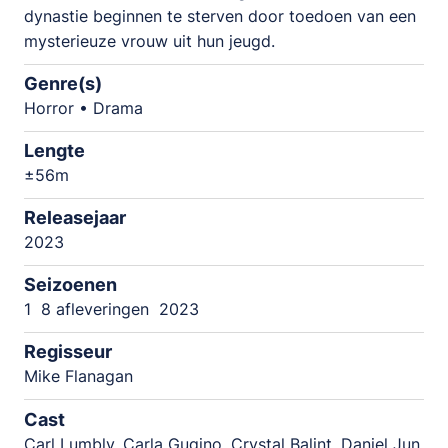
dynastie beginnen te sterven door toedoen van een
mysterieuze vrouw uit hun jeugd.
Genre(s)
Horror • Drama
Lengte
±56m
Releasejaar
2023
Seizoenen
1
8 afleveringen
2023
Regisseur
Mike Flanagan
Cast
Carl Lumbly, Carla Gugino, Crystal Balint, Daniel Jun,