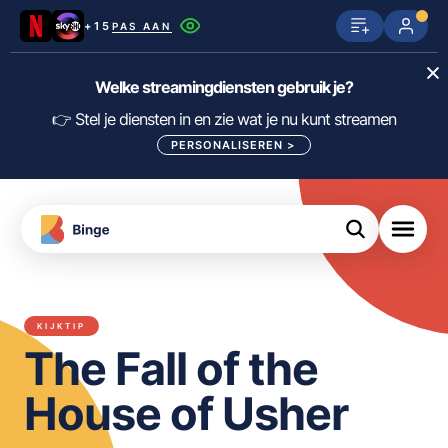
+15
PAS AAN
Netflix
SkyShowtime
Prime Video
Welke streamingdiensten gebruik je?
ijn
nge
Disney+
Videoland
HBO Max
👉 Stel je diensten in en zie wat je nu kunt streamen
PERSONALISEREN
>
NPO Start
Apple TV+
NLZIET
tips
Viaplay
Pathé Thuis
Apple TV
jsten
uws
Film1
Lumière
KIJK
KIJKTIP
meJane
Canal+
The Fall of the
Download
de
FILTER FILMS EN SERIES OP MIJN
Binge
DIENSTEN
House of Usher
App
ALLES/NIETS SELECTEREN