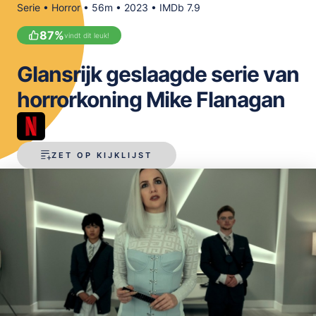
Serie • Horror • 56m • 2023 • IMDb 7.9
OPSLAAN
87
%
vindt dit leuk!
Glansrijk geslaagde serie van
horrorkoning Mike Flanagan
ZET OP KIJKLIJST