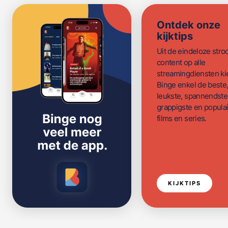
Ontdek onze
kijktips
Uit de eindeloze str
content op alle
streamingdiensten ki
Binge enkel de beste
leukste, spannendste
grappigste en populai
films en series.
KIJKTIPS