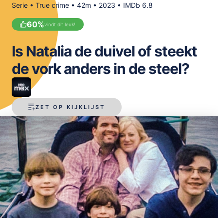
Serie • True crime • 42m • 2023 • IMDb 6.8
OPSLAAN
60
%
vindt dit leuk!
Is Natalia de duivel of steekt
de vork anders in de steel?
ZET OP KIJKLIJST