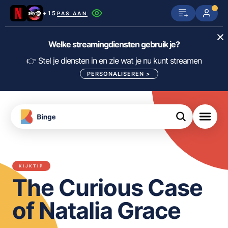
+15
PAS AAN
Netflix
SkyShowtime
Prime Video
Welke streamingdiensten gebruik je?
ijn
nge
Disney+
Videoland
HBO Max
👉 Stel je diensten in en zie wat je nu kunt streamen
PERSONALISEREN
>
NPO Start
Apple TV+
NLZIET
tips
Viaplay
Pathé Thuis
Apple TV
jsten
uws
Film1
Lumière
KIJK
KIJKTIP
meJane
Canal+
The Curious Case
Download
de
FILTER FILMS EN SERIES OP MIJN
Binge
DIENSTEN
of Natalia Grace
App
ALLES/NIETS SELECTEREN