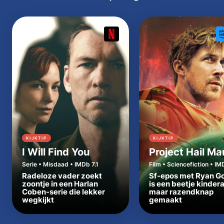
KIJKTIP
KIJKTIP
I Will Find You
Project Hail Ma
Serie • Misdaad • IMDb 7.1
Film • Sciencefiction • IM
Radeloze vader zoekt
Sf-epos met Ryan Go
zoontje in een Harlan
is een beetje kinder
Coben-serie die lekker
maar razendknap
wegkijkt
gemaakt