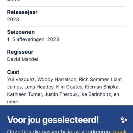
Releasejaar
2023
Seizoenen
1
5 afleveringen
2023
Regisseur
David Mandel
Cast
Yul Vazquez, Woody Harrelson, Rich Sommer, Liam
James, Lena Headey, Kim Coates, Kiernan Shipka,
Kathleen Turner, Justin Theroux, Ike Barinholtz, en
meer...
Voor jou geselecteerd!
✨
Onze tips die passen bij jouw voorkeuren,
maak