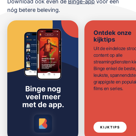
Download ook even de
Binge-app
voor een
nóg betere beleving.
Ontdek onze
kijktips
Uit de eindeloze str
content op alle
streamingdiensten ki
Binge enkel de beste
leukste, spannendste
grappigste en populai
films en series.
KIJKTIPS