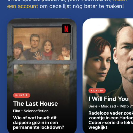
een account
om deze lijst nóg beter te maken!
KIJKTIP
KIJKTIP
I Will Find You
The Last House
Serie • Misdaad • IMDb 7.
Film • Sciencefiction
Radeloze vader zoe
Wie of wat houdt dit
zoontje in een Harla
dappere gezin in een
Coben-serie die lek
permanente lockdown?
wegkijkt