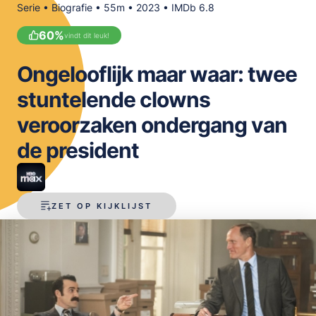
Serie • Biografie • 55m • 2023 • IMDb 6.8
OPSLAAN
60
%
vindt dit leuk!
Ongelooflijk maar waar: twee
stuntelende clowns
veroorzaken ondergang van
de president
ZET OP KIJKLIJST