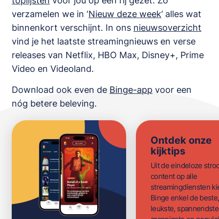
toplijsten
voor jou op een rij gezet. Zo
verzamelen we in ‘
Nieuw deze week
’ alles wat
binnenkort verschijnt. In ons
nieuwsoverzicht
vind je het laatste streamingnieuws en verse
releases van
Netflix, HBO Max, Disney+, Prime
Video en Videoland
.
Download ook even de
Binge-app
voor een
nóg betere beleving.
Ontdek onze
kijktips
Uit de eindeloze str
content op alle
streamingdiensten ki
Binge enkel de beste
leukste, spannendste