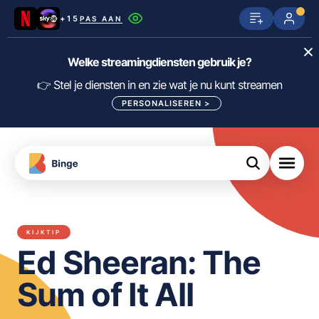
+15
PAS AAN
Netflix
SkyShowtime
Prime Video
Welke streamingdiensten gebruik je?
ijn
nge
Disney+
Videoland
HBO Max
👉 Stel je diensten in en zie wat je nu kunt streamen
PERSONALISEREN
>
NPO Start
Apple TV+
NLZIET
tips
Viaplay
Pathé Thuis
Apple TV
jsten
uws
Film1
Lumière
KIJK
KIJKTIP
meJane
Canal+
Ed Sheeran: The
Download
de
FILTER FILMS EN SERIES OP MIJN
Binge
DIENSTEN
Sum of It All
App
ALLES/NIETS SELECTEREN