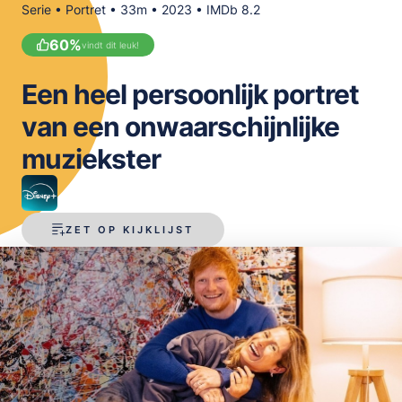
Serie • Portret • 33m • 2023 • IMDb 8.2
OPSLAAN
60
%
vindt dit leuk!
Een heel persoonlijk portret
van een onwaarschijnlijke
muziekster
ZET OP KIJKLIJST