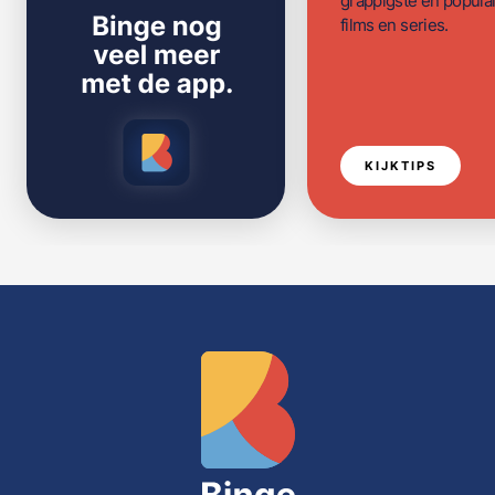
grappigste en populai
films en series.
KIJKTIPS