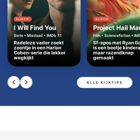
KIJKTIP
KIJKTIP
I Will Find You
Project Hail Ma
Serie • Misdaad • IMDb 7.1
Film • Sciencefiction • IM
Radeloze vader zoekt
Sf-epos met Ryan Go
zoontje in een Harlan
is een beetje kinder
Coben-serie die lekker
maar razendknap
wegkijkt
gemaakt
ALLE KIJKTIPS