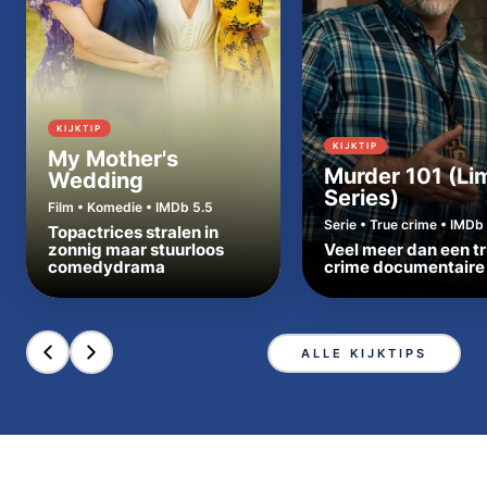
KIJKTIP
KIJKTIP
My Mother's
Murder 101 (Li
Wedding
Series)
Film • Komedie • IMDb 5.5
Serie • True crime • IMDb 
Topactrices stralen in
zonnig maar stuurloos
Veel meer dan een t
comedydrama
crime documentaire
ALLE KIJKTIPS