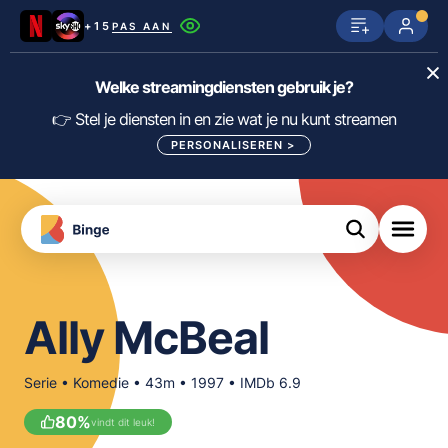
+15
PAS AAN
Netflix
SkyShowtime
Prime Video
Welke streamingdiensten gebruik je?
ijn
nge
Disney+
Videoland
HBO Max
👉 Stel je diensten in en zie wat je nu kunt streamen
PERSONALISEREN
>
NPO Start
Apple TV+
NLZIET
tips
Viaplay
Pathé Thuis
Apple TV
jsten
uws
Film1
Lumière
KIJK
Ally McBeal
meJane
Canal+
Download
de
Serie • Komedie • 43m • 1997 • IMDb 6.9
FILTER FILMS EN SERIES OP MIJN
Binge
DIENSTEN
App
80
%
vindt dit leuk!
ALLES/NIETS SELECTEREN