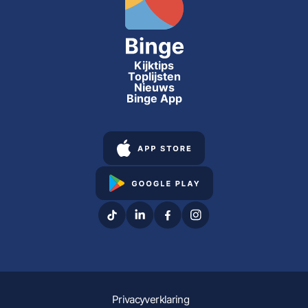
Kijktips
Toplijsten
Nieuws
Binge App
Privacyverklaring