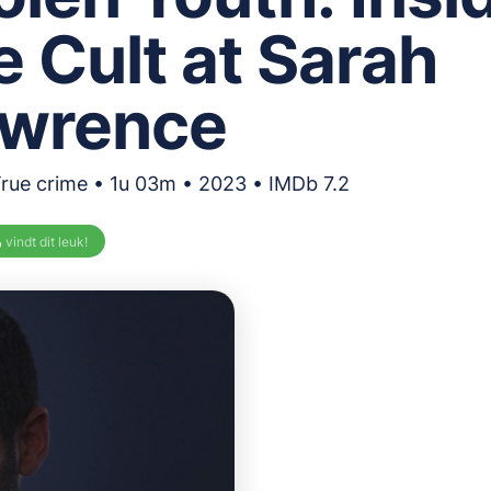
e Cult at Sarah
wrence
True crime • 1u 03m • 2023 • IMDb 7.2
%
vindt dit leuk!