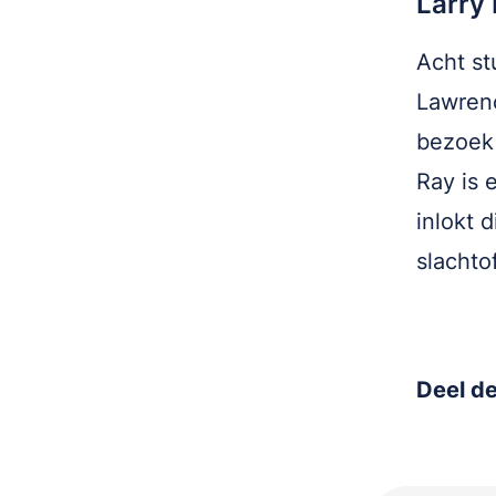
Larry
Acht st
Lawrenc
bezoek 
Ray is 
inlokt 
slachto
Deel de