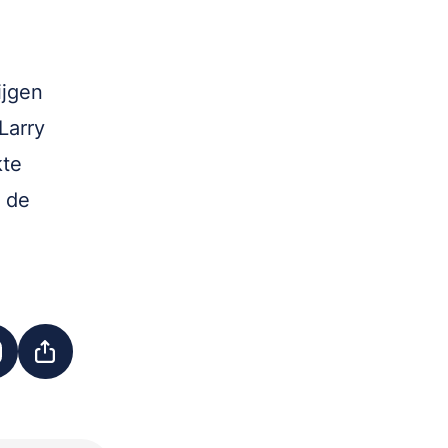
h
ijgen
Larry
kte
n de