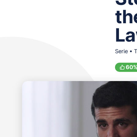
th
La
Serie • 
60