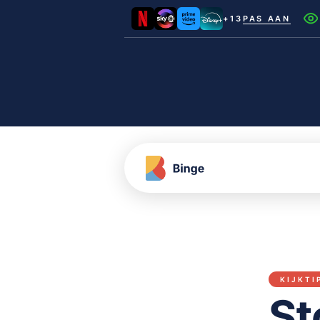
+13
PAS AAN
Netflix
Videoland
NLZIET
Film1
Canal+
KIJKTI
St