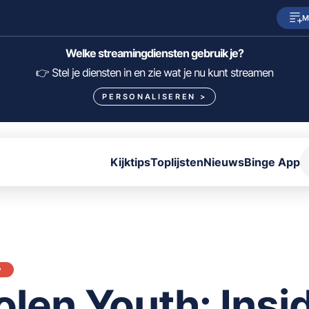
M
SkyShowtime
Prime Video
Welke streamingdiensten gebruik je?
HBO Max
NPO Start
👉 Stel je diensten in en zie wat je nu kunt streamen
PERSONALISEREN
>
Viaplay
Pathé Thuis
Lumière
KIJK
Kijktips
Toplijsten
Nieuws
Binge App
FILTER FILMS EN SERIES OP MIJN DIENSTEN
ALLES/NIETS SELECTEREN
OPSLAAN
P
olen Youth: Insi