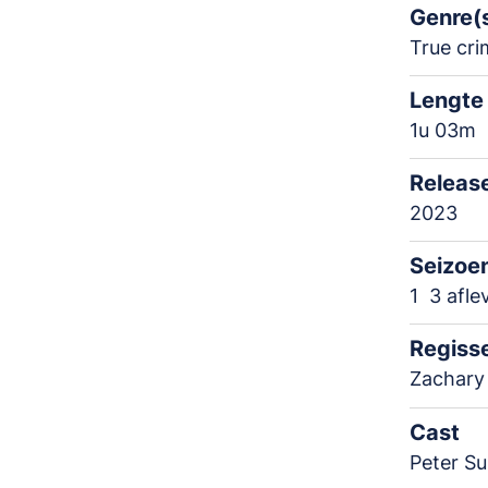
Genre(
True cri
Lengte
1u 03m
Releas
2023
Seizoe
1
3 afle
Regiss
Zachary 
Cast
Peter Su