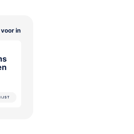
 voor in
ms
en
LIJST