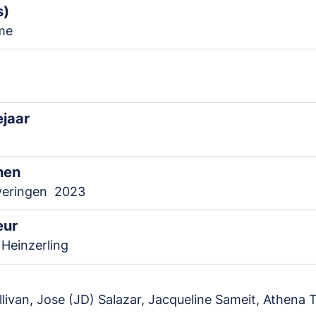
s)
me
ejaar
nen
veringen
2023
eur
Heinzerling
llivan, Jose (JD) Salazar, Jacqueline Sameit, Athena 