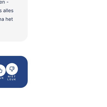
en -
 alles
na het
NIET
UK
LEUK