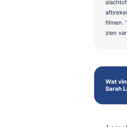
slachtof
afbreke
filmen. 
zien va
Wat vind
Sarah 