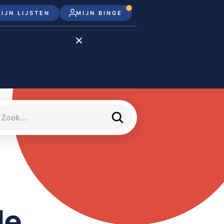
IJN LIJSTEN
MIJN BINGE
Disney+
Apple TV+
Apple TV
meJane
de