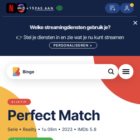
+15
PAS AAN
Netflix
SkyShowtime
Prime Video
Welke streamingdiensten gebruik je?
ijn
nge
Disney+
Videoland
HBO Max
👉 Stel je diensten in en zie wat je nu kunt streamen
PERSONALISEREN
>
NPO Start
Apple TV+
NLZIET
tips
Viaplay
Pathé Thuis
Apple TV
jsten
uws
Film1
Lumière
KIJK
KIJKTIP
meJane
Canal+
Perfect Match
Download
de
FILTER FILMS EN SERIES OP MIJN
Binge
DIENSTEN
App
Serie • Reality • 1u 06m • 2023 • IMDb 5.8
ALLES/NIETS SELECTEREN