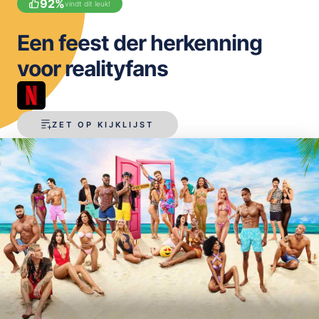
92
%
vindt dit leuk!
OPSLAAN
Een feest der herkenning
voor realityfans
ZET OP KIJKLIJST