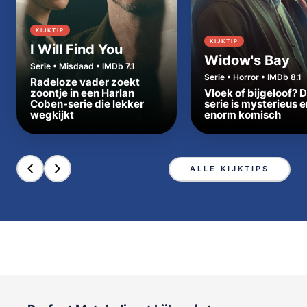
KIJKTIP
KIJKTIP
I Will Find You
Widow's Bay
Serie • Misdaad • IMDb 7.1
Serie • Horror • IMDb 8.1
Radeloze vader zoekt
zoontje in een Harlan
Vloek of bijgeloof? 
Coben-serie die lekker
serie is mysterieus e
wegkijkt
enorm komisch
ALLE KIJKTIPS