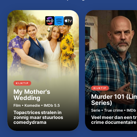
KIJKTIP
KIJKTIP
My Mother's
Murder 101 (Li
Wedding
Series)
Film • Komedie • IMDb 5.5
Serie • True crime • IMDb 
Topactrices stralen in
zonnig maar stuurloos
Veel meer dan een t
comedydrama
crime documentaire