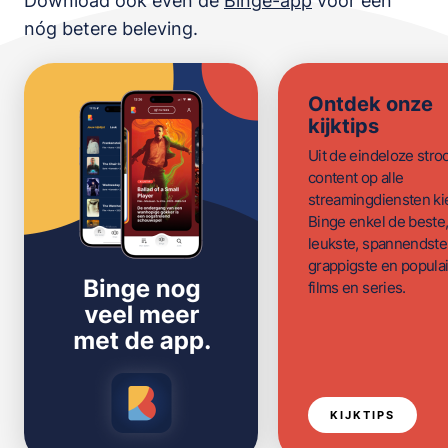
Download ook even de
Binge-app
voor een
nóg betere beleving.
Ontdek onze
kijktips
Uit de eindeloze str
content op alle
streamingdiensten ki
Binge enkel de beste
leukste, spannendste
grappigste en populai
films en series.
KIJKTIPS