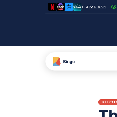
+13
PAS AAN
Netflix
Videoland
NLZIET
Film1
Canal+
KIJKTI
Th