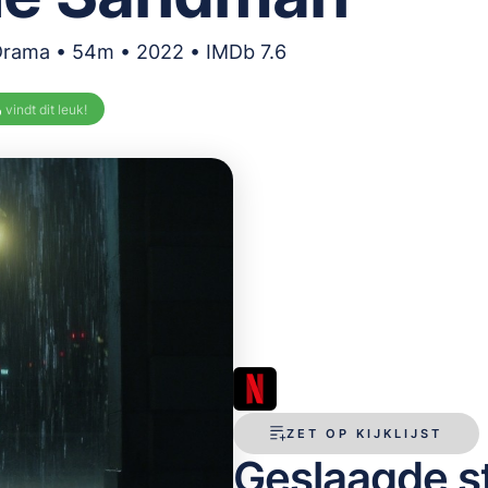
Drama • 54m • 2022 • IMDb 7.6
%
vindt dit leuk!
ZET OP KIJKLIJST
Geslaagde st