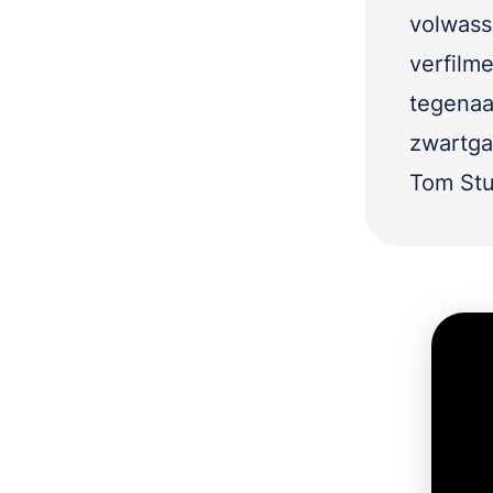
volwass
verfilm
tegenaa
zwartgal
Tom Stu