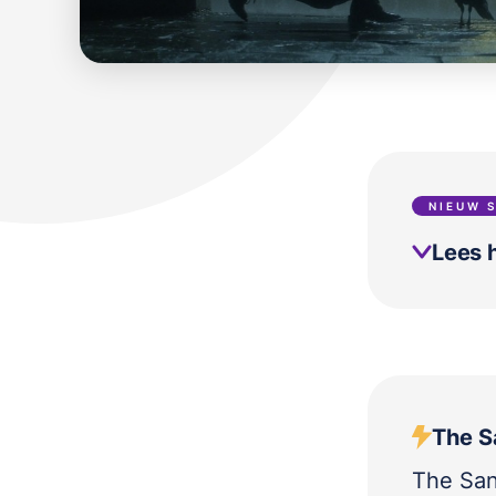
NIEUW 
Lees h
The S
The San