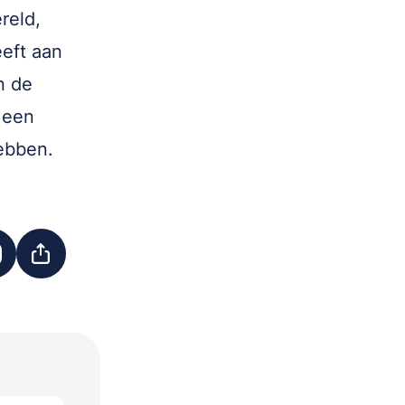
reld,
eft aan
n de
 een
ebben.