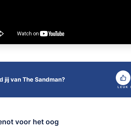
d jij van The Sandman?
LEUK
enot voor het oog