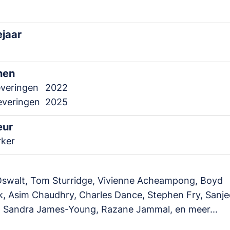
ejaar
nen
everingen
2022
leveringen
2025
eur
rker
Oswalt, Tom Sturridge, Vivienne Acheampong, Boyd
, Asim Chaudhry, Charles Dance, Stephen Fry, Sanje
, Sandra James-Young, Razane Jammal, en meer...