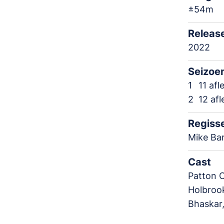
±54m
Releas
2022
Seizoe
1
11 afl
2
12 af
Regiss
Mike Ba
Cast
Patton 
Holbrook
Bhaskar