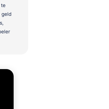
 te
 geld
s,
peler