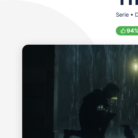
Serie • 
94