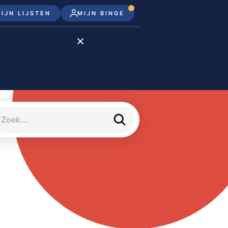
IJN LIJSTEN
MIJN BINGE
Disney+
Apple TV+
Apple TV
meJane