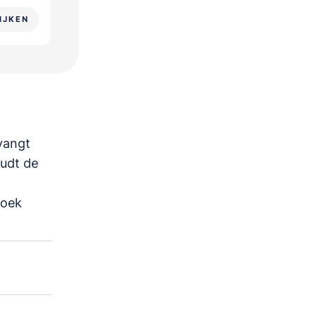
IJKEN
vangt
oudt de
zoek