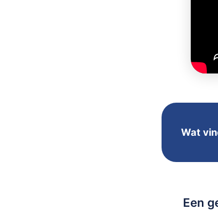
Wat vin
Een g