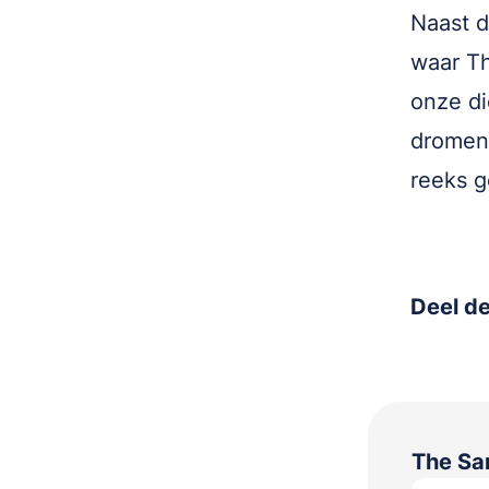
Naast d
waar Th
onze di
dromen 
reeks g
Deel de
The S