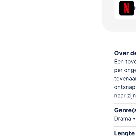
Over de
Een tove
per onge
tovenaar
ontsnap
naar zij
Genre(
Drama •
Lengte