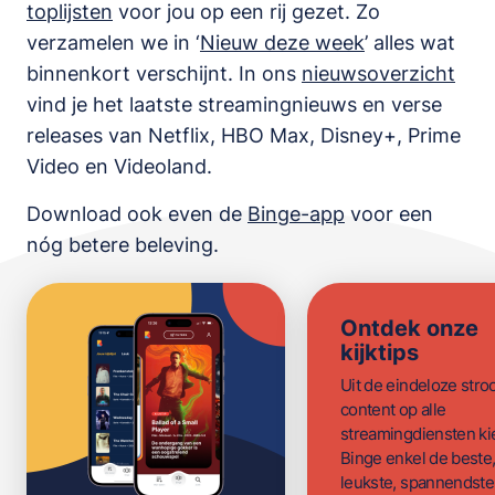
toplijsten
voor jou op een rij gezet. Zo
verzamelen we in ‘
Nieuw deze week
’ alles wat
binnenkort verschijnt. In ons
nieuwsoverzicht
vind je het laatste streamingnieuws en verse
releases van
Netflix, HBO Max, Disney+, Prime
Video en Videoland
.
Download ook even de
Binge-app
voor een
nóg betere beleving.
Ontdek onze
kijktips
Uit de eindeloze str
content op alle
streamingdiensten ki
Binge enkel de beste
leukste, spannendste