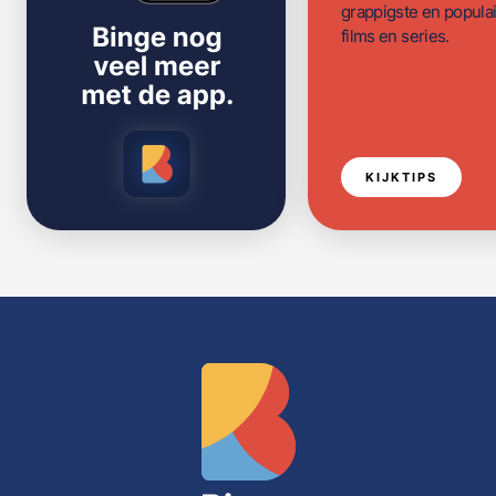
grappigste en populai
films en series.
KIJKTIPS