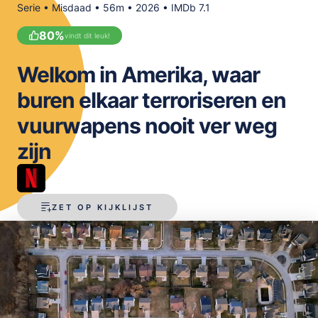
Serie • Misdaad • 56m • 2026 • IMDb 7.1
OPSLAAN
80
%
vindt dit leuk!
Welkom in Amerika, waar
buren elkaar terroriseren en
vuurwapens nooit ver weg
zijn
ZET OP KIJKLIJST