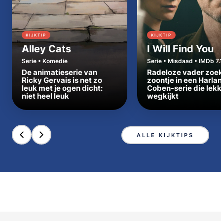
KIJKTIP
KIJKTIP
Alley Cats
I Will Find You
Serie • Komedie
Serie • Misdaad • IMDb 7.
De animatieserie van
Radeloze vader zoe
Ricky Gervais is net zo
zoontje in een Harla
leuk met je ogen dicht:
Coben-serie die lek
niet heel leuk
wegkijkt
ALLE KIJKTIPS