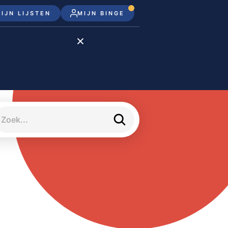
IJN LIJSTEN
MIJN BINGE
Disney+
Apple TV+
Apple TV
meJane