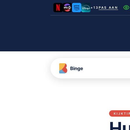
+13
PAS AAN
Netflix
Videoland
NLZIET
Film1
Canal+
KIJKTI
Hu