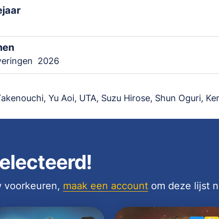
ejaar
nen
veringen
2026
akenouchi, Yu Aoi, UTA, Suzu Hirose, Shun Oguri, Ke
electeerd!
uw voorkeuren,
maak een account
om deze lijst 