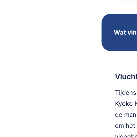
Wat vin
Vluch
Tijdens
Kyoko K
de man 
om het 
videobo