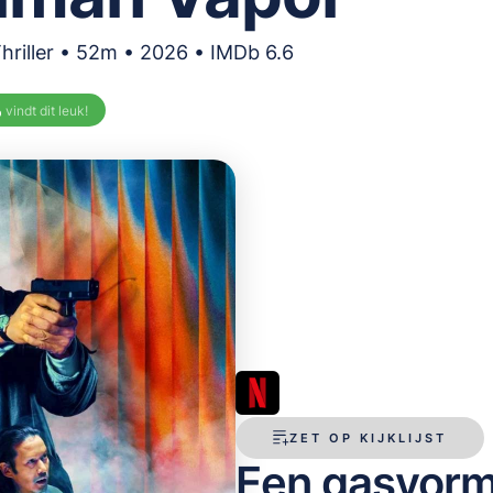
Thriller • 52m • 2026 • IMDb 6.6
%
vindt dit leuk!
ZET OP KIJKLIJST
Een gasvorm