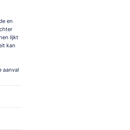
de en
chter
en lijkt
eit kan
e aanval