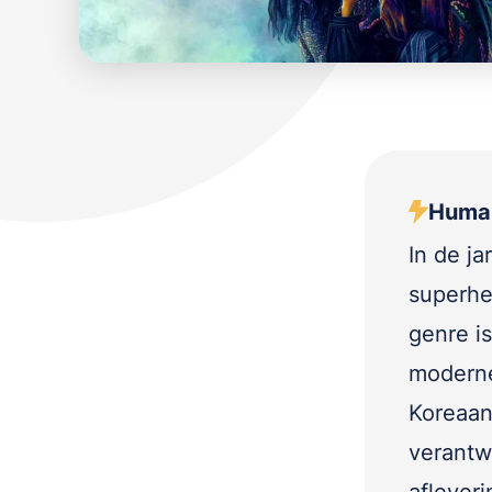
Human
In de j
superhe
genre i
moderne
Koreaan
verantwo