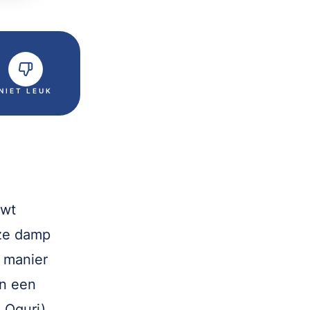
NIET LEUK
ewt
uze damp
 manier
in een
 Oguri),