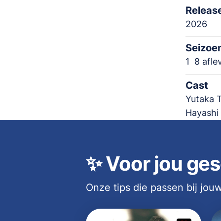
Releas
2026
Seizoe
1
8 afle
Cast
Yutaka T
Hayashi
✨
Voor jou ges
Onze tips die passen bij jo