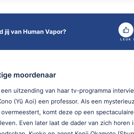
d jij van Human Vapor?
LEUK
tige moordenaar
 een uitzending van haar tv-programma intervi
ono (Yū Aoi) een professor. Als een mysterie
overmeestert, komt deze op een spectaculaire
leven. Even later laat de dader van zich horen 
odschap. Kyoko en agent Kenji Okamoto (Shun