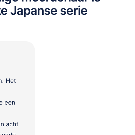
eze Japanse serie
n. Het
ie een
In acht