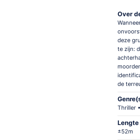
Over de
Wanneer
onvoorst
deze gru
te zijn:
achterha
moorden 
identifi
de terre
Genre(
Thriller
Lengte
±52m