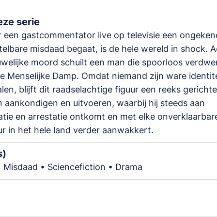
ze serie
 een gastcommentator live op televisie een ongeken
elbare misdaad begaat, is de hele wereld in shock. A
welijke moord schuilt een man die spoorloos verdwen
 de Menselijke Damp. Omdat niemand zijn ware identit
len, blijft dit raadselachtige figuur een reeks gerichte
aankondigen en uitvoeren, waarbij hij steeds aan
catie en arrestatie ontkomt en met elke onverklaarbar
ur in het hele land verder aanwakkert.
s)
 • Misdaad • Sciencefiction • Drama