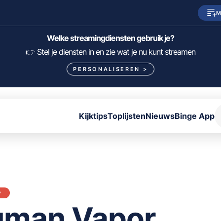
M
SkyShowtime
Prime Video
Welke streamingdiensten gebruik je?
HBO Max
NPO Start
👉 Stel je diensten in en zie wat je nu kunt streamen
PERSONALISEREN
>
Viaplay
Pathé Thuis
Lumière
KIJK
Kijktips
Toplijsten
Nieuws
Binge App
FILTER FILMS EN SERIES OP MIJN DIENSTEN
ALLES/NIETS SELECTEREN
OPSLAAN
P
man Vapor