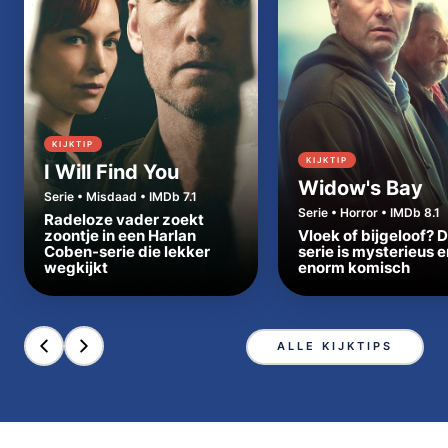
KIJKTIP
KIJKTIP
I Will Find You
Widow's Bay
Serie • Misdaad • IMDb 7.1
Serie • Horror • IMDb 8.1
Radeloze vader zoekt
zoontje in een Harlan
Vloek of bijgeloof? 
Coben-serie die lekker
serie is mysterieus e
wegkijkt
enorm komisch
ALLE KIJKTIPS