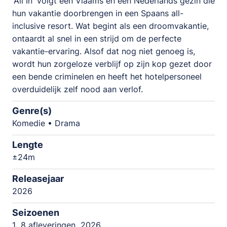
'All In' volgt een Vlaams en een Nederlands gezin die
hun vakantie doorbrengen in een Spaans all-
inclusive resort. Wat begint als een droomvakantie,
ontaardt al snel in een strijd om de perfecte
vakantie-ervaring. Alsof dat nog niet genoeg is,
wordt hun zorgeloze verblijf op zijn kop gezet door
een bende criminelen en heeft het hotelpersoneel
overduidelijk zelf nood aan verlof.
Genre(s)
Komedie • Drama
Lengte
±24m
Releasejaar
2026
Seizoenen
1
8 afleveringen
2026