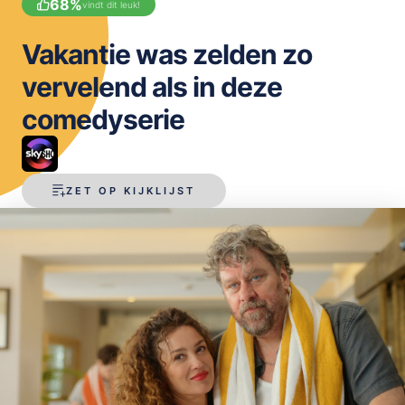
68
%
vindt dit leuk!
OPSLAAN
Vakantie was zelden zo
vervelend als in deze
comedyserie
ZET OP KIJKLIJST