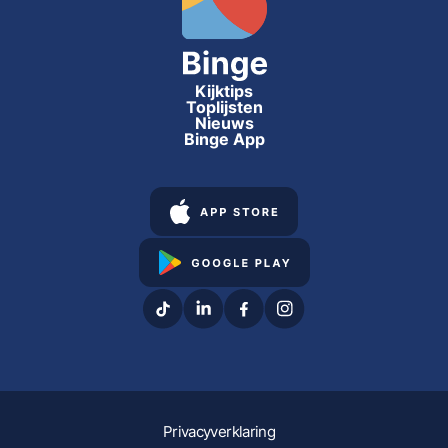
Kijktips
Toplijsten
Nieuws
Binge App
Privacyverklaring