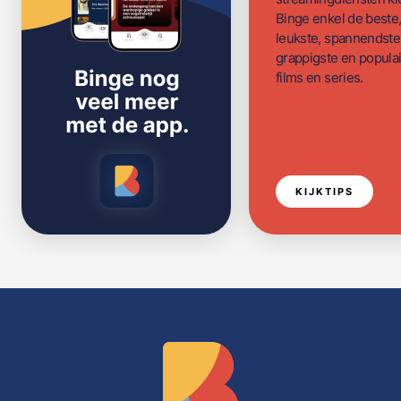
Binge enkel de beste
leukste, spannendste
grappigste en populai
films en series.
KIJKTIPS