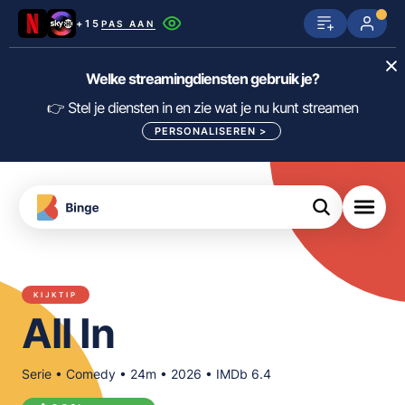
+15
PAS AAN
Netflix
SkyShowtime
Prime Video
Welke streamingdiensten gebruik je?
ijn
nge
Disney+
Videoland
HBO Max
👉 Stel je diensten in en zie wat je nu kunt streamen
PERSONALISEREN
>
NPO Start
Apple TV+
NLZIET
tips
Viaplay
Pathé Thuis
Apple TV
jsten
uws
Film1
Lumière
KIJK
KIJKTIP
meJane
Canal+
All In
Download
de
FILTER FILMS EN SERIES OP MIJN
Binge
DIENSTEN
App
Serie • Comedy • 24m • 2026 • IMDb 6.4
ALLES/NIETS SELECTEREN