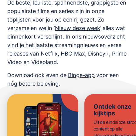
De beste, leukste, spannendste, grappigste en
populairste films en series zijn in onze
toplijsten
voor jou op een rij gezet. Zo
verzamelen we in ‘
Nieuw deze week
’ alles wat
binnenkort verschijnt. In ons
nieuwsoverzicht
vind je het laatste streamingnieuws en verse
releases van
Netflix, HBO Max, Disney+, Prime
Video en Videoland
.
Download ook even de
Binge-app
voor een
nóg betere beleving.
Ontdek onze
kijktips
Uit de eindeloze str
content op alle
streamingdiensten ki