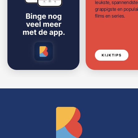
leukste, spannendste
grappigste en populai
films en series.
KIJKTIPS