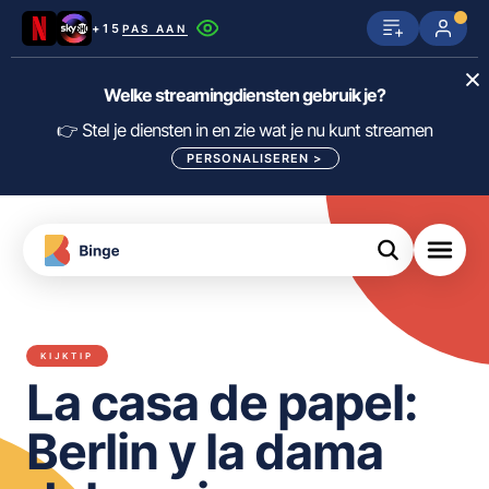
+15
PAS AAN
Netflix
SkyShowtime
Prime Video
Welke streamingdiensten gebruik je?
ijn
nge
Disney+
Videoland
HBO Max
👉 Stel je diensten in en zie wat je nu kunt streamen
PERSONALISEREN
>
NPO Start
Apple TV+
NLZIET
tips
Viaplay
Pathé Thuis
Apple TV
jsten
uws
Film1
Lumière
KIJK
KIJKTIP
meJane
Canal+
La casa de papel:
Download
de
FILTER FILMS EN SERIES OP MIJN
Binge
DIENSTEN
Berlin y la dama
App
ALLES/NIETS SELECTEREN