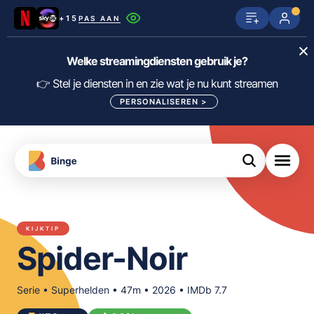
+15
PAS AAN
Netflix
SkyShowtime
Prime Video
Welke streamingdiensten gebruik je?
ijn
nge
Disney+
Videoland
HBO Max
👉 Stel je diensten in en zie wat je nu kunt streamen
PERSONALISEREN
>
NPO Start
Apple TV+
NLZIET
tips
Viaplay
Pathé Thuis
Apple TV
jsten
uws
Film1
Lumière
KIJK
KIJKTIP
meJane
Canal+
Spider-Noir
Download
de
FILTER FILMS EN SERIES OP MIJN
Binge
DIENSTEN
App
Serie • Superhelden • 47m • 2026 • IMDb 7.7
ALLES/NIETS SELECTEREN