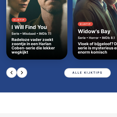
KIJKTIP
KIJKTIP
I Will Find You
Widow's Bay
Serie • Misdaad • IMDb 7.1
Serie • Horror • IMDb 8.1
Radeloze vader zoekt
zoontje in een Harlan
Vloek of bijgeloof? 
Coben-serie die lekker
serie is mysterieus e
wegkijkt
enorm komisch
ALLE KIJKTIPS