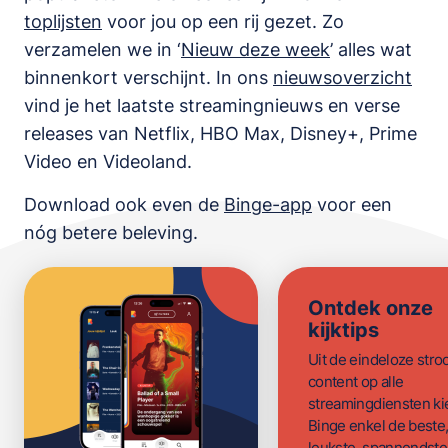
toplijsten
voor jou op een rij gezet. Zo
verzamelen we in ‘
Nieuw deze week
’ alles wat
binnenkort verschijnt. In ons
nieuwsoverzicht
vind je het laatste streamingnieuws en verse
releases van
Netflix, HBO Max, Disney+, Prime
Video en Videoland
.
Download ook even de
Binge-app
voor een
nóg betere beleving.
Ontdek onze
kijktips
Uit de eindeloze str
content op alle
streamingdiensten ki
Binge enkel de beste
leukste, spannendste