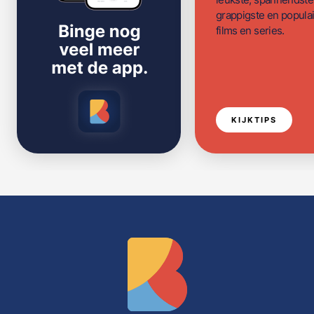
grappigste en populai
films en series.
KIJKTIPS