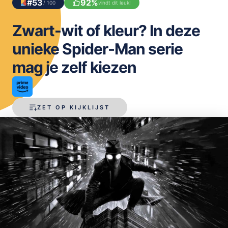
#
53
92
%
/ 100
vindt dit leuk!
OPSLAAN
Zwart-wit of kleur? In deze
unieke Spider-Man serie
mag je zelf kiezen
ZET OP KIJKLIJST