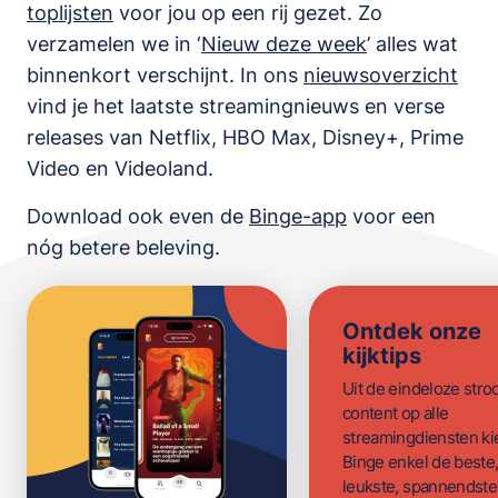
toplijsten
voor jou op een rij gezet. Zo
verzamelen we in ‘
Nieuw deze week
’ alles wat
binnenkort verschijnt. In ons
nieuwsoverzicht
vind je het laatste streamingnieuws en verse
releases van
Netflix, HBO Max, Disney+, Prime
Video en Videoland
.
Download ook even de
Binge-app
voor een
nóg betere beleving.
Ontdek onze
kijktips
Uit de eindeloze str
content op alle
streamingdiensten ki
Binge enkel de beste
leukste, spannendste