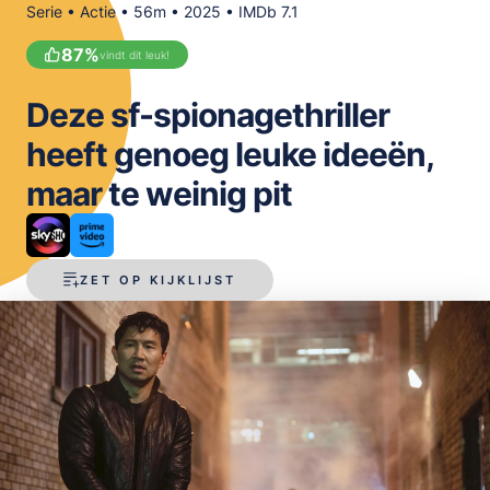
Serie • Actie • 56m • 2025 • IMDb 7.1
OPSLAAN
87
%
vindt dit leuk!
Deze sf-spionagethriller
heeft genoeg leuke ideeën,
maar te weinig pit
ZET OP KIJKLIJST