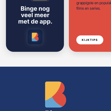
grappigste en populai
films en series.
KIJKTIPS