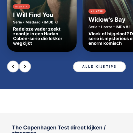
KIJKTIP
KIJKTIP
I Will Find You
Widow's Bay
Serie • Misdaad • IMDb 7.1
Serie • Horror • IMDb 8.1
Radeloze vader zoekt
zoontje in een Harlan
Vloek of bijgeloof? 
Coben-serie die lekker
serie is mysterieus e
wegkijkt
enorm komisch
ALLE KIJKTIPS
The Copenhagen Test direct kijken /