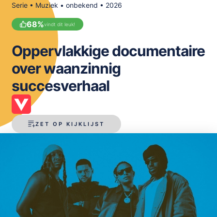
Serie • Muziek • onbekend • 2026
OPSLAAN
68
%
vindt dit leuk!
Oppervlakkige documentaire
over waanzinnig
succesverhaal
ZET OP KIJKLIJST