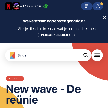
+15
PAS AAN
Netflix
SkyShowtime
Prime Video
Welke streamingdiensten gebruik je?
ijn
nge
Disney+
Videoland
HBO Max
👉 Stel je diensten in en zie wat je nu kunt streamen
PERSONALISEREN
>
NPO Start
Apple TV+
NLZIET
tips
Viaplay
Pathé Thuis
Apple TV
jsten
uws
Film1
Lumière
KIJK
KIJKTIP
meJane
Canal+
New wave - De
Download
de
FILTER FILMS EN SERIES OP MIJN
Binge
DIENSTEN
reünie
App
ALLES/NIETS SELECTEREN