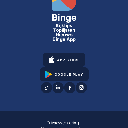
Kijktips
Toplijsten
Nieuws
Binge App
Privacyverklaring