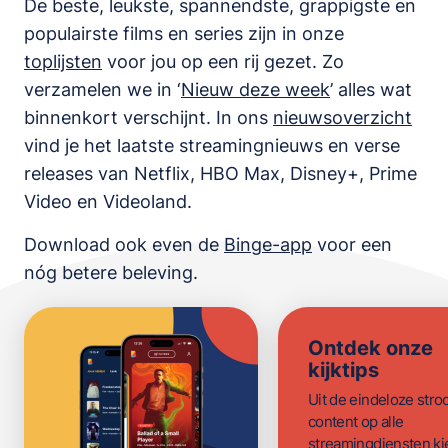
De beste, leukste, spannendste, grappigste en
populairste films en series zijn in onze
toplijsten
voor jou op een rij gezet. Zo
verzamelen we in ‘
Nieuw deze week
’ alles wat
binnenkort verschijnt. In ons
nieuwsoverzicht
vind je het laatste streamingnieuws en verse
releases van
Netflix, HBO Max, Disney+, Prime
Video en Videoland
.
Download ook even de
Binge-app
voor een
nóg betere beleving.
Ontdek onze
kijktips
Uit de eindeloze str
content op alle
streamingdiensten ki