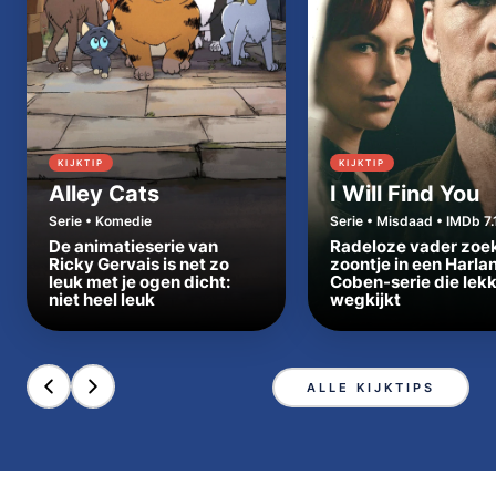
KIJKTIP
KIJKTIP
Alley Cats
I Will Find You
Serie • Komedie
Serie • Misdaad • IMDb 7.
De animatieserie van
Radeloze vader zoe
Ricky Gervais is net zo
zoontje in een Harla
leuk met je ogen dicht:
Coben-serie die lek
niet heel leuk
wegkijkt
ALLE KIJKTIPS