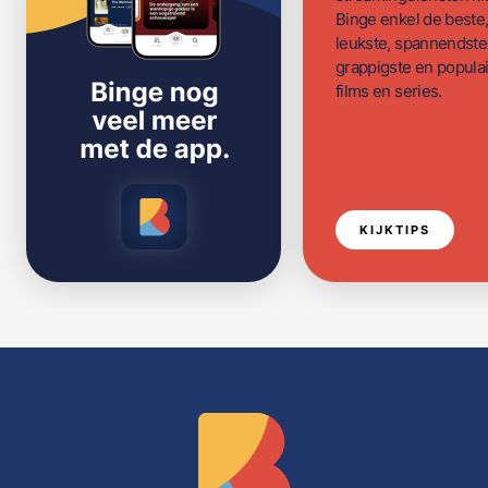
Binge enkel de beste
leukste, spannendste
grappigste en populai
films en series.
KIJKTIPS