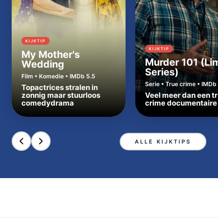
KIJKTIP
KIJKTIP
My Mother's
Murder 101 (Li
Wedding
Series)
Film • Komedie • IMDb 5.5
Serie • True crime • IMDb 
Topactrices stralen in
zonnig maar stuurloos
Veel meer dan een t
comedydrama
crime documentaire
ALLE KIJKTIPS