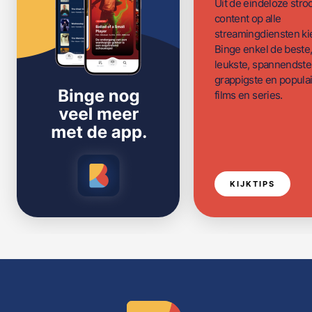
Uit de eindeloze str
content op alle
streamingdiensten ki
Binge enkel de beste
leukste, spannendste
grappigste en populai
films en series.
KIJKTIPS