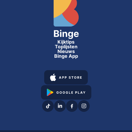
Kijktips
Toplijsten
Nieuws
Binge App