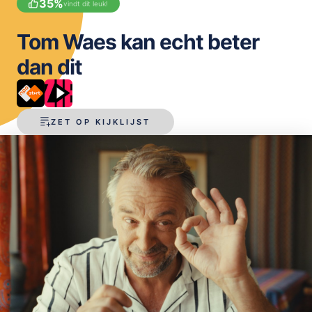
35
%
vindt dit leuk!
OPSLAAN
Tom Waes kan echt beter
dan dit
ZET OP KIJKLIJST