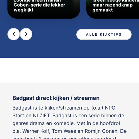
Coben-serie die lekker
maar razendknap
wegkijkt
gemaakt
ALLE KIJKTIPS
Badgast direct kijken / streamen
Badgast is te kijken/streamen op (o.a.) NPO
Start en NLZIET. Badgast is een serie binnen de
genres
drama en komedie
. Met in de hoofdrol
o.a.
Werner Kolf
,
Tom Waes
en
Romijn Conen
. De
serie heeft 1 seizoen en een aflevering duurt