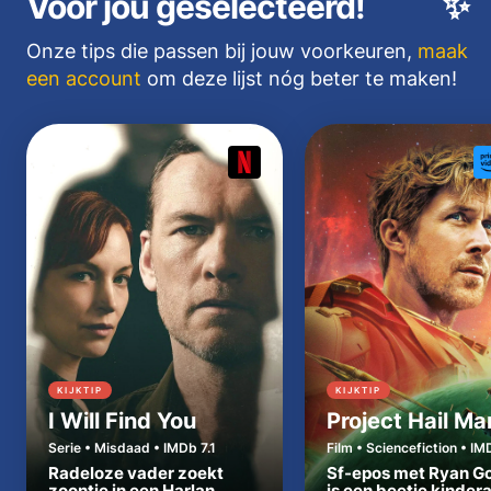
Voor jou geselecteerd!
✨
Onze tips die passen bij jouw voorkeuren,
maak
een account
om deze lijst nóg beter te maken!
KIJKTIP
KIJKTIP
I Will Find You
Project Hail Ma
Serie • Misdaad • IMDb 7.1
Film • Sciencefiction • IM
Radeloze vader zoekt
Sf-epos met Ryan Go
zoontje in een Harlan
is een beetje kinder