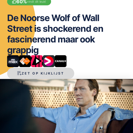
60
%
vindt dit leuk!
OPSLAAN
De Noorse Wolf of Wall
Street is shockerend en
fascinerend maar ook
grappig
ZET OP KIJKLIJST