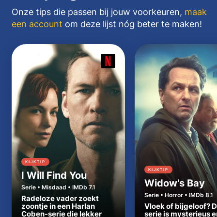
Onze tips die passen bij jouw voorkeuren,
maak
een account
om deze lijst nóg beter te maken!
KIJKTIP
KIJKTIP
I Will Find You
Widow's Bay
Serie • Misdaad • IMDb 7.1
Serie • Horror • IMDb 8.1
Radeloze vader zoekt
zoontje in een Harlan
Vloek of bijgeloof? 
Coben-serie die lekker
serie is mysterieus e