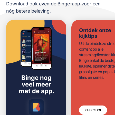
Download ook even de
Binge-app
voor een
nóg betere beleving.
Ontdek onze
kijktips
Uit de eindeloze str
content op alle
streamingdiensten ki
Binge enkel de beste
leukste, spannendste
grappigste en populai
films en series.
KIJKTIPS