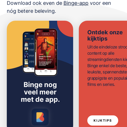
Download ook even de
Binge-app
voor een
nóg betere beleving.
Ontdek onze
kijktips
Uit de eindeloze str
content op alle
streamingdiensten ki
Binge enkel de beste
leukste, spannendste
grappigste en populai
films en series.
KIJKTIPS