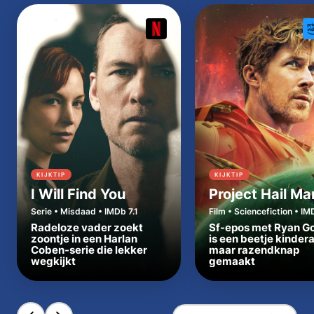
KIJKTIP
KIJKTIP
I Will Find You
Project Hail Ma
Serie • Misdaad • IMDb 7.1
Film • Sciencefiction • IM
Radeloze vader zoekt
Sf-epos met Ryan Go
zoontje in een Harlan
is een beetje kinder
Coben-serie die lekker
maar razendknap
wegkijkt
gemaakt