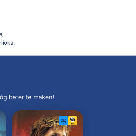
e,
hioka,
nóg beter te maken!