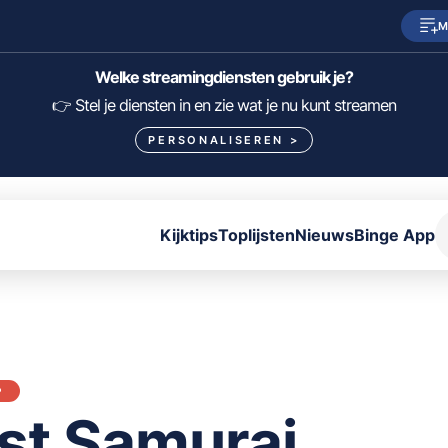
M
SkyShowtime
Prime Video
Welke streamingdiensten gebruik je?
HBO Max
NPO Start
👉 Stel je diensten in en zie wat je nu kunt streamen
PERSONALISEREN
>
Viaplay
Pathé Thuis
Lumière
KIJK
Kijktips
Toplijsten
Nieuws
Binge App
FILTER FILMS EN SERIES OP MIJN DIENSTEN
ALLES/NIETS SELECTEREN
OPSLAAN
P
st Samurai