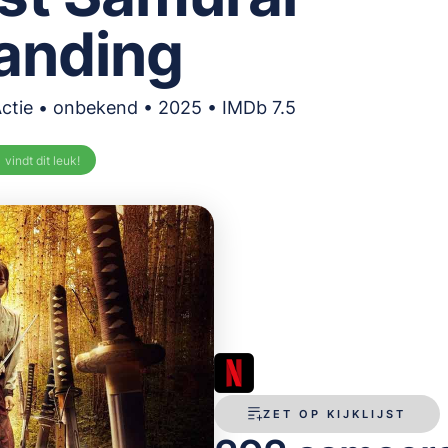
anding
Actie • onbekend • 2025 • IMDb 7.5
%
vindt dit leuk!
ZET OP KIJKLIJST