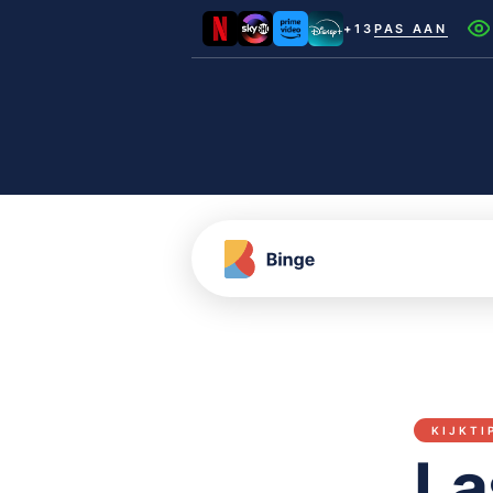
+13
PAS AAN
Netflix
Videoland
NLZIET
Film1
Canal+
KIJKTI
La