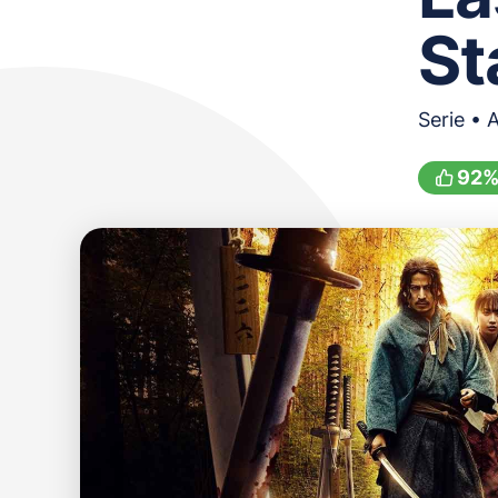
St
Serie • 
92