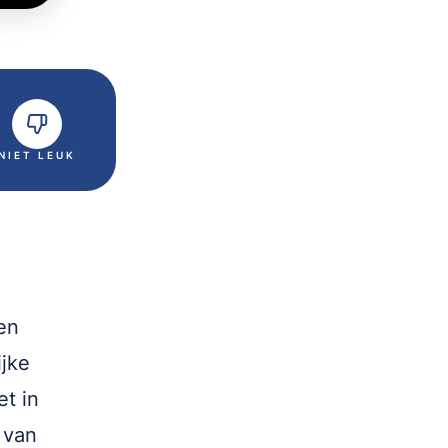
NIET LEUK
en
ijke
et in
 van