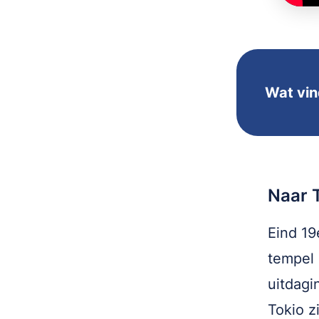
Wat vin
Naar T
Eind 19
tempel 
uitdagi
Tokio z