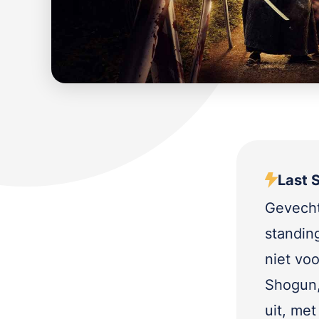
Last 
Gevecht
standin
niet voo
Shogun,
uit, me