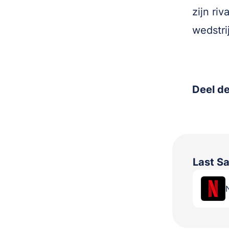
zijn ri
wedstri
Deel de
Last S