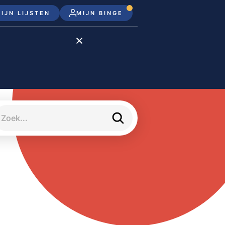
IJN LIJSTEN
MIJN BINGE
Disney+
Apple TV+
Apple TV
meJane