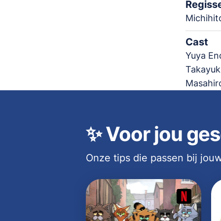
Regiss
Michihito
Cast
Yuya End
Takayuki
Masahiro
✨
Voor jou ges
Onze tips die passen bij jo