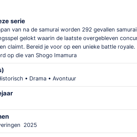
ze serie
apan van na de samurai worden 292 gevallen samurai
ngsspel gelokt waarin de laatste overgebleven concu
yen claimt. Bereid je voor op een unieke battle royale.
rd op die van Shogo Imamura
s)
Historisch • Drama • Avontuur
ejaar
nen
veringen
2025