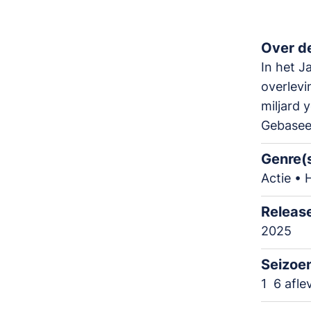
Over de
In het J
overlevi
miljard 
Gebasee
Genre(
Actie • 
Releas
2025
Seizoe
1
6 afle