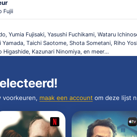
eur
 Fujii
o, Yumia Fujisaki, Yasushi Fuchikami, Wataru Ichinos
 Yamada, Taichi Saotome, Shota Sometani, Riho Yos
 Higashide, Kazunari Ninomiya, en meer...
electeerd!
uw voorkeuren,
maak een account
om deze lijst 