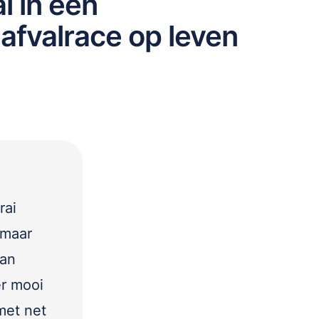
i in een
afvalrace op leven
rai
 maar
van
er mooi
met net