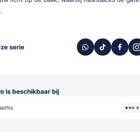
.
ze serie
ro
is beschikbaar bij
Netflix
NU K