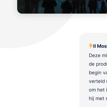
Il Mos
Deze mi
de prod
begin v
verteld
om het 
hij met 