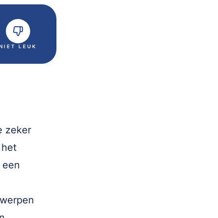
NIET LEUK
e zeker
 het
t een
n werpen
n