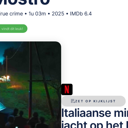
True crime • 1u 03m • 2025 • IMDb 6.4
%
vindt dit leuk!
ZET OP KIJKLIJST
Italiaanse mi
jacht op het