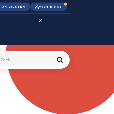
IJN LIJSTEN
MIJN BINGE
Disney+
Apple TV+
Apple TV
meJane