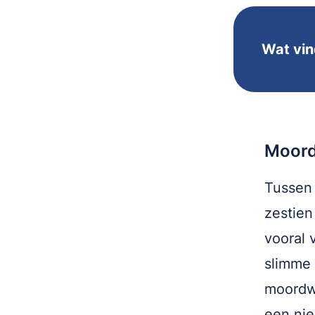
Wat vind
Moord
Tussen 
zestien
vooral v
slimme 
moordwa
een nie