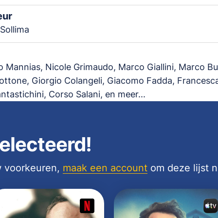
eur
Sollima
o Mannias, Nicole Grimaudo, Marco Giallini, Marco Bull
Bottone, Giorgio Colangeli, Giacomo Fadda, Francesca
ntastichini, Corso Salani, en meer...
electeerd!
uw voorkeuren,
maak een account
om deze lijst 