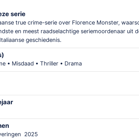
ze serie
iaanse true crime-serie over Florence Monster, waarsch
dste en meest raadselachtige seriemoordenaar uit d
Italiaanse geschiedenis.
s)
me • Misdaad • Thriller • Drama
m
ejaar
nen
veringen
2025