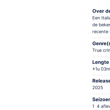
Over de
Een Ital
de beken
recente 
Genre(
True cri
Lengte
±1u 03
Releas
2025
Seizoe
1
4 afle