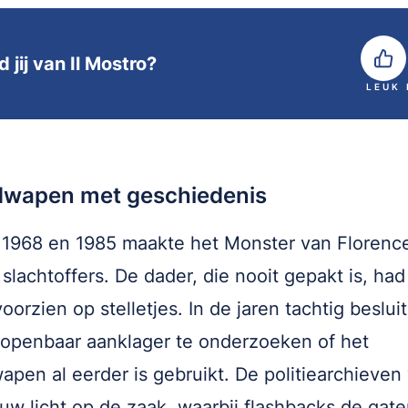
 jij van Il Mostro?
LEUK
wapen met geschiedenis
1968 en 1985 maakte het Monster van Florenc
 slachtoffers. De dader, die nooit gepakt is, had
oorzien op stelletjes. In de jaren tachtig beslui
openbaar aanklager te onderzoeken of het
pen al eerder is gebruikt. De politiearchieve
uw licht op de zaak, waarbij flashbacks de gate