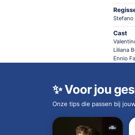
Regiss
Stefano 
Cast
Valentin
Liliana 
Ennio Fa
✨
Voor jou ges
Onze tips die passen bij jo