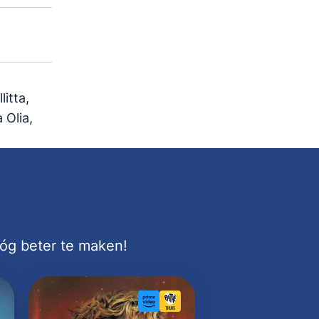
itta,
 Olia,
nóg beter te maken!