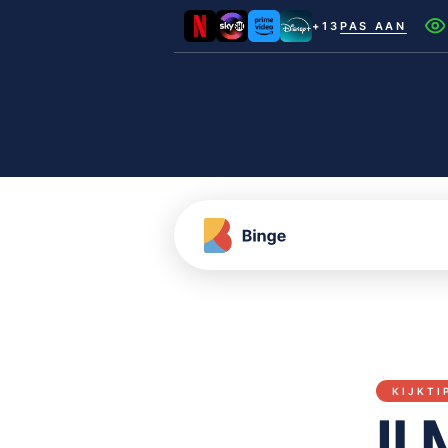
+13
PAS AAN
Netflix
Videoland
NLZIET
Film1
Canal+
KIJKTI
Il