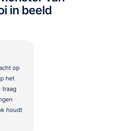
i in beeld
acht op
op het
 traag
ingen
ok houdt