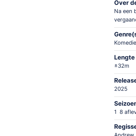
Over de
Na een 
vergaan
Genre(
Komedi
Lengte
±32m
Releas
2025
Seizoe
1
8 afle
Regiss
Andrew