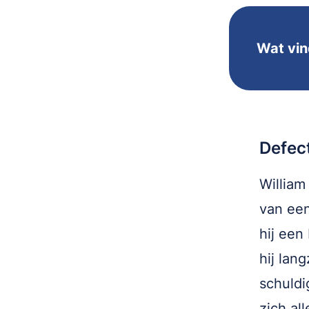
Wat vin
Defect
William
van een
hij een
hij lan
schuldi
zich al