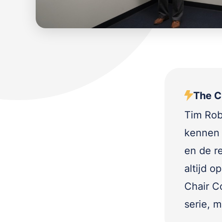
The C
Tim Rob
kennen 
en de r
altijd o
Chair Co
serie, m