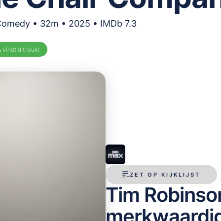
 Comedy • 32m • 2025 • IMDb 7.3
%
vindt dit leuk!
ZET OP KIJKLIJST
Tim Robinson 
merkwaardige