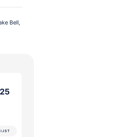
ake Bell,
025
LIJST