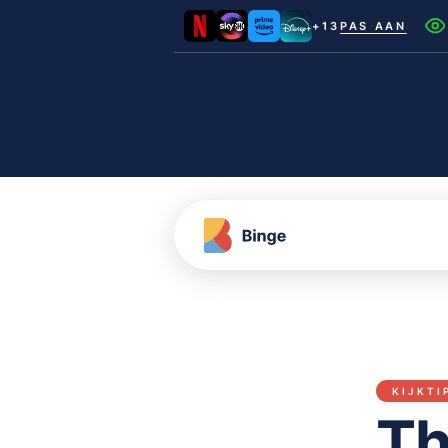
+13
PAS AAN
Netflix
Videoland
NLZIET
Film1
Canal+
KIJKTI
Th