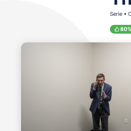
Serie •
80