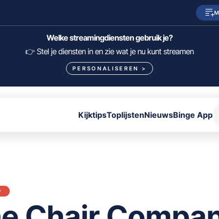
M
SkyShowtime
Prime Video
Welke streamingdiensten gebruik je?
HBO Max
NPO Start
👉 Stel je diensten in en zie wat je nu kunt streamen
PERSONALISEREN
>
Viaplay
Pathé Thuis
Lumière
KIJK
Kijktips
Toplijsten
Nieuws
Binge App
FILTER FILMS EN SERIES OP MIJN DIENSTEN
ALLES/NIETS SELECTEREN
OPSLAAN
P
e Chair Compa