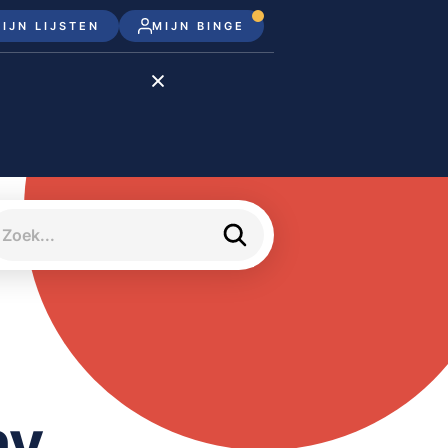
IJN LIJSTEN
MIJN BINGE
Disney+
Apple TV+
Apple TV
meJane
ny