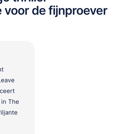
voor de fijnproever
nt
Leave
ceert
 in The
iljante