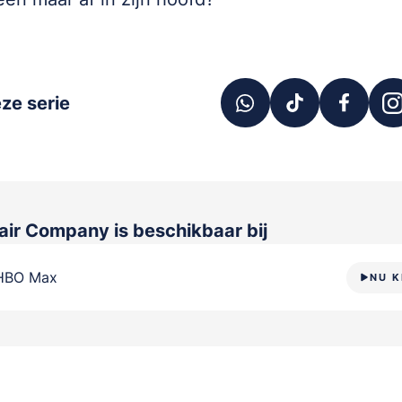
ze serie
air Company
is beschikbaar bij
HBO Max
NU K