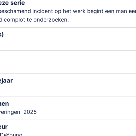
ze serie
beschamend incident op het werk begint een man ee
d complot te onderzoeken.
s)
e
ejaar
nen
veringen
2025
eur
 DeYoung